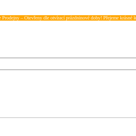
 Prodejny – Otevřeny dle otvírací prázdninové doby! Přejeme krásné lé