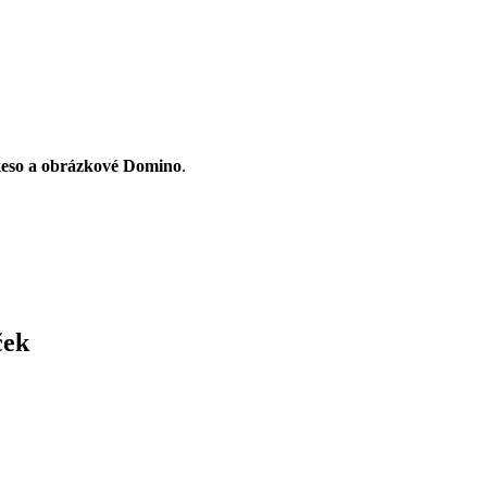
xeso a obrázkové Domino
.
ček