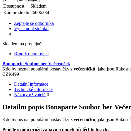
Dostupnost
Skladem
Kód produktu
26006334
Zeptejte se odborníka
Vytisknout stránku
Skladem na prodejně:
Brno Kohoutovice
Bonaparte Soubor her Večerníček
Kdo by neznal populární postavičky z
večerníčků
, jako jsou Rákosn
CZK
499
Detailní informace
Technické informace
Názory uživatelů
0
Detailní popis Bonaparte Soubor her Veče
Kdo by neznal populární postavičky z
večerníčků
, jako jsou Rákosn
Pojďte s nimi prožít zábavu a napětí při těchto hrách: