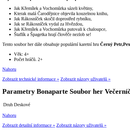
Jak Křemílek a Vochomůrka sázeli květiny,
Kterak malá Čarodějnice objevila kouzelnou knihu,
Jak Rákosníček skočil doprostřed rybníku,
Jak se Rákosníček vydal za Hvězdou,
Jak Křemílek a Vochomůrka putovali k chaloupce,
Štaflík a Špagetka hrají člověče nezlob se!
Tento soubor her dále obsahuje populární karetní hru
Černý Petr,Pe
Věk: 4+
Počet hráčů. 2+
Nahoru
Zobrazit technické informace »
Zobrazit názory uživatelů »
Parametry Bonaparte Soubor her Večerní
Druh
Deskové
Nahoru
Zobrazit detailní informace »
Zobrazit názory uživatelů »