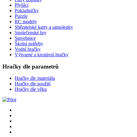
Plyšáci
Pokladničky
Puzzle
RC modely
Sběratelské karty a samolepky
Společenské hry
Stavebnice
Školní potřeby
Vodní hračky
Výtvarné a kreativní hračky
Hračky dle parametrů
Hračky dle materiálu
Hračky dle použití
Hračky dle věku