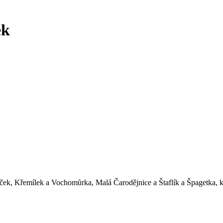
ek
íček, Křemílek a Vochomůrka, Malá Čarodějnice a Štaflík a Špagetka, k