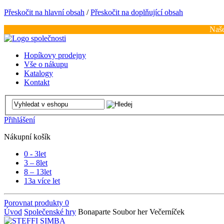
Přeskočit na hlavní obsah
/
Přeskočit na doplňující obsah
Naše
Hopíkovy prodejny
Vše o nákupu
Katalogy
Kontakt
Přihlášení
Nákupní košík
0 - 3
let
3 – 8
let
8 – 13
let
13
a více let
Porovnat produkty
0
Úvod
Společenské hry
Bonaparte Soubor her Večerníček