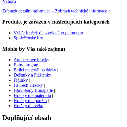
Nahoru
Zobrazit detailní informace »
Zobrazit technické informace »
Produkt je zařazen v následujících kategoriích
Výběr hraček dle zvoleného parametru
Společenské hry
Mohlo by Vás také zajímat
Antistresové hračky
|
Baby program
|
Balící materiál na dárky
|
Deštníky a Pláštěnky
|
Figurky
|
Hi-Tech Hračky
|
Hlavolamy Bonaparte
|
Hračky dle materiálu
|
Hračky dle použití
|
Hračky dle věku
Doplňující obsah