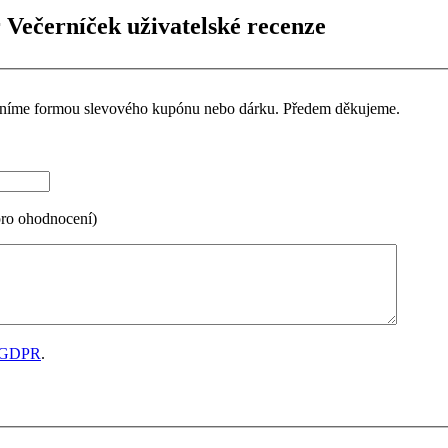
 Večerníček uživatelské recenze
ceníme formou slevového kupónu nebo dárku. Předem děkujeme.
pro ohodnocení)
GDPR
.