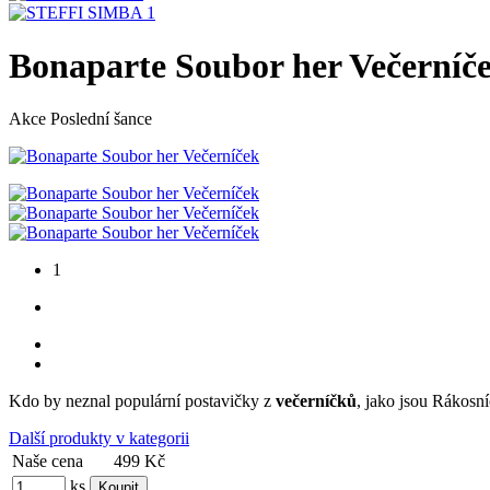
Bonaparte Soubor her Večerníč
Akce
Poslední šance
1
Kdo by neznal populární postavičky z
večerníčků
, jako jsou Rákosn
Další produkty v kategorii
Naše cena
499 Kč
ks