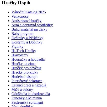
Hračky Hopík
Vánoční Katalog 2025
Velikonoce
Antistresové hračky
Auta a dopravní prostředky
Balící materiál na dárky
Baby program
Deštníky a Pláštěnky
Kostýmy a Doplňky
Figurky
Hi-Tech Hračky
Hlavolamy
Houpačky a houpadla
Hračky na zimu
Hračky pro děvčata
Hračky pro kluky
Hudební nástroje
Interiérové dekorace
Létající draci a házedla
Míče a balóny
Odrážedla a odstrkovadla
Panenky a Miminka
Papírenský sortiment
Párty doplňky