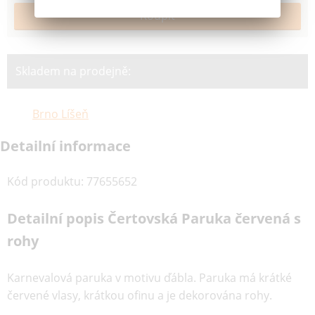
Skladem na prodejně:
Brno Líšeň
Detailní informace
Kód produktu
:
77655652
Detailní popis Čertovská Paruka červená s
rohy
Karnevalová paruka v motivu ďábla. Paruka má krátké
červené vlasy, krátkou ofinu a je dekorována rohy.