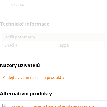
Věk: 14+
Technické informace
Další parametry
Značka
Rappa
Názory uživatelů
Přidejte vlastní názor na produkt »
Alternativní produkty
Tramvaj kovová mini DPO Ostrava