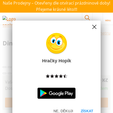
Naše Prodejny – Otevřeny dle otvírací prázdninové doby!
Přejeme krásné léto!!!
MENU
Výběr hraček dle zvoleného parametru
Dino Karetní hra Kvarteto Koně
Hračky Hopík
59 Kč
Vaše cena
Dostupnost
Skladem
NE, DĚKUJI
ZÍSKAT