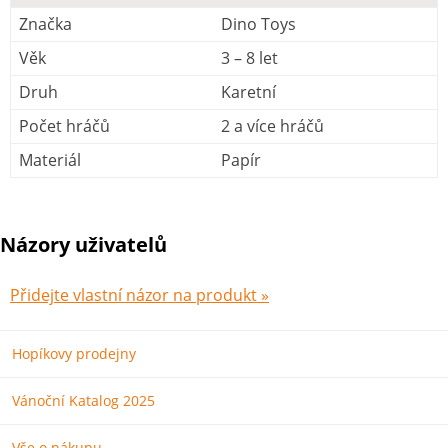
Značka
Dino Toys
Věk
3 – 8 let
Druh
Karetní
Počet hráčů
2 a více hráčů
Materiál
Papír
Názory uživatelů
Přidejte vlastní názor na produkt »
Hopíkovy prodejny
Vánoční Katalog 2025
Vše o nákupu