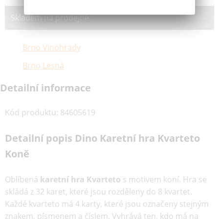
Skladem na prodejně:
Brno Vinohrady
Brno Lesná
Detailní informace
Kód produktu
:
84605619
Detailní popis Dino Karetní hra Kvarteto
Koně
Oblíbená
karetní hra Kvarteto
s motivem koní. Hra se
skládá z 32 karet, které jsou rozděleny do 8 kvartet.
Každé kvarteto má 4 karty, které jsou označeny stejným
znakem, písmenem a číslem. Vyhrává ten, kdo má na