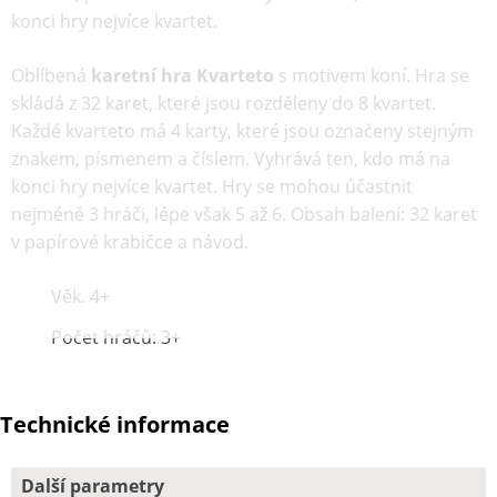
konci hry nejvíce kvartet.
Oblíbená
karetní hra Kvarteto
s motivem koní. Hra se
skládá z 32 karet, které jsou rozděleny do 8 kvartet.
Každé kvarteto má 4 karty, které jsou označeny stejným
znakem, písmenem a číslem. Vyhrává ten, kdo má na
konci hry nejvíce kvartet. Hry se mohou účastnit
nejméně 3 hráči, lépe však 5 až 6. Obsah balení: 32 karet
v papírové krabičce a návod.
Věk. 4+
Počet hráčů: 3+
Technické informace
Další parametry