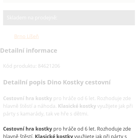
Skladem na prodejně:
Brno Líšeň
Detailní informace
Kód produktu
:
84621206
Detailní popis Dino Kostky cestovní
Cestovní hra kostky
pro hráče od 6 let. Rozhoduje zde
hlavně štěstí a náhoda.
Klasické kostky
využijete jak při
párty s kamarády, tak ve hře s dětmi.
Cestovní hra kostky
pro hráče od 6 let. Rozhoduje zde
hlavně štěstí.
Klasické kostky
využijete jak při párty s