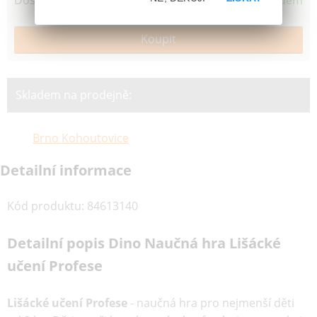
Dostupnost
Skladem
Skladem na prodejně:
Brno Kohoutovice
Detailní informace
Kód produktu
:
84613140
Detailní popis Dino Naučná hra Lišácké
učení Profese
Lišácké učení Profese
- naučná hra pro nejmenší děti