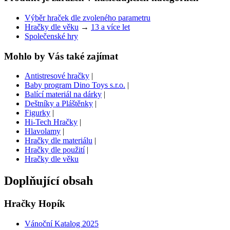
Výběr hraček dle zvoleného parametru
Hračky dle věku
→
13 a více let
Společenské hry
Mohlo by Vás také zajímat
Antistresové hračky
|
Baby program Dino Toys s.r.o.
|
Balící materiál na dárky
|
Deštníky a Pláštěnky
|
Figurky
|
Hi-Tech Hračky
|
Hlavolamy
|
Hračky dle materiálu
|
Hračky dle použití
|
Hračky dle věku
Doplňující obsah
Hračky Hopík
Vánoční Katalog 2025