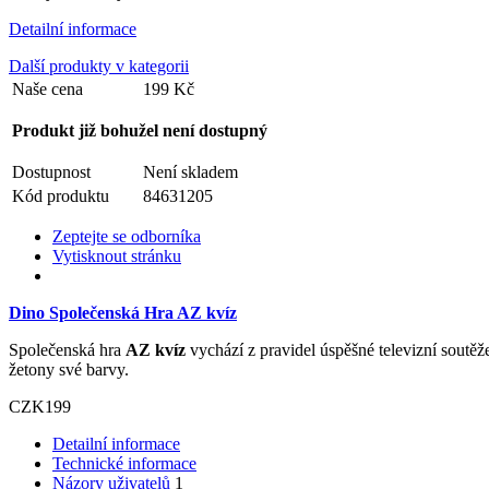
Detailní informace
Další produkty v kategorii
Naše cena
199 Kč
Produkt již bohužel není dostupný
Dostupnost
Není skladem
Kód produktu
84631205
Zeptejte se odborníka
Vytisknout stránku
Dino Společenská Hra AZ kvíz
Společenská hra
AZ kvíz
vychází z pravidel úspěšné televizní soutěže
žetony své barvy.
CZK
199
Detailní informace
Technické informace
Názory uživatelů
1