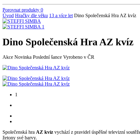
Porovnat produkty
0
Úvod
Hračky dle věku
13 a více let
Dino Společenská Hra AZ kvíz
Dino Společenská Hra AZ kvíz
Akce
Novinka
Poslední šance
Vyrobeno v ČR
1
Společenská hra
AZ kvíz
vychází z pravidel úspěšné televizní soutěže
žetony své barvy.