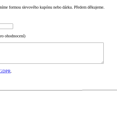
ceníme formou slevového kupónu nebo dárku. Předem děkujeme.
pro ohodnocení)
GDPR
.