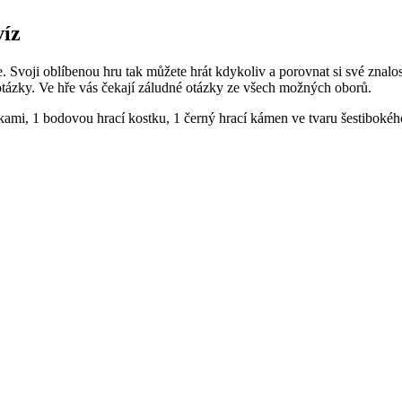
víz
. Svoji oblíbenou hru tak můžete hrát kdykoliv a porovnat si své znalosti
otázky. Ve hře vás čekají záludné otázky ze všech možných oborů.
zkami, 1 bodovou hrací kostku, 1 černý hrací kámen ve tvaru šestiboké