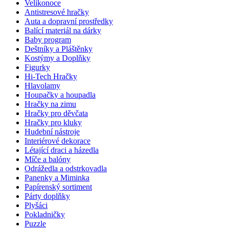
Velikonoce
Antistresové hračky
Auta a dopravní prostředky
Balící materiál na dárky
Baby program
Deštníky a Pláštěnky
Kostýmy a Doplňky
Figurky
Hi-Tech Hračky
Hlavolamy
Houpačky a houpadla
Hračky na zimu
Hračky pro děvčata
Hračky pro kluky
Hudební nástroje
Interiérové dekorace
Létající draci a házedla
Míče a balóny
Odrážedla a odstrkovadla
Panenky a Miminka
Papírenský sortiment
Párty doplňky
Plyšáci
Pokladničky
Puzzle