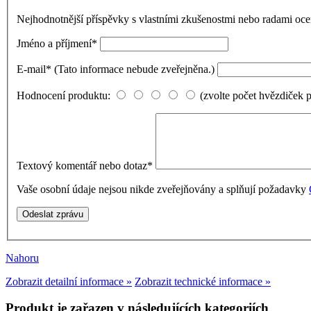
Nejhodnotnější příspěvky s vlastními zkušenostmi nebo radami o
Jméno a příjmení
*
E-mail
*
(Tato informace nebude zveřejněna.)
Hodnocení produktu:
(zvolte počet hvězdiček 
Textový komentář nebo dotaz
*
Vaše osobní údaje nejsou nikde zveřejňovány a splňují požadavky
Nahoru
Zobrazit detailní informace »
Zobrazit technické informace »
Produkt je zařazen v následujících kategoriích