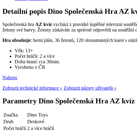
Detailní popis Dino Společenská Hra AZ k
Společenská hra
AZ kvíz
vychází z pravidel úspěšné televizní soutěže
žetony své barvy. Žetony získáváte za správné odpovědi na soutěžní 
Hra obsahuje
: herní plán, 36 žetonů, 120 oboustranných karet s otá
Věk: 13+
Počet hráčů: 2 a více
Doba hraní: cca 30min.
Vyrobeno v ČR
Nahoru
Zobrazit technické informace »
Zobrazit názory uživatelů »
Parametry Dino Společenská Hra AZ kvíz
Značka
Dino Toys
Druh
Deskové
Počet hráčů
2 a více hráčů