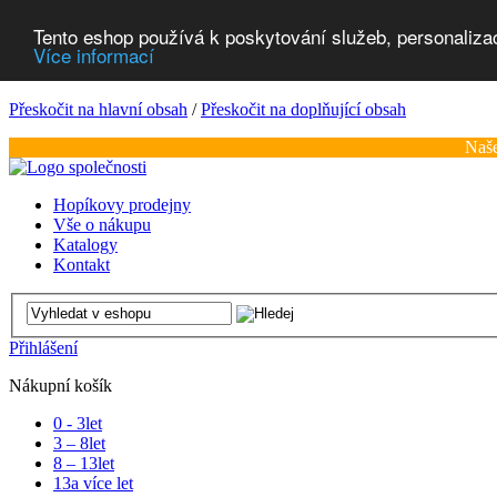
Tento eshop používá k poskytování služeb, personaliza
Více informací
Přeskočit na hlavní obsah
/
Přeskočit na doplňující obsah
Naše
Hopíkovy prodejny
Vše o nákupu
Katalogy
Kontakt
Přihlášení
Nákupní košík
0 - 3
let
3 – 8
let
8 – 13
let
13
a více let