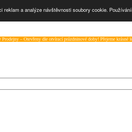
ci reklam a analýze návštěvnosti soubory cookie. Používání
 Prodejny – Otevřeny dle otvírací prázdninové doby! Přejeme krásné lé