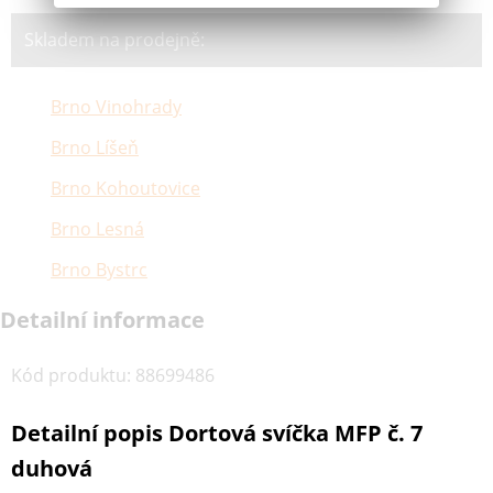
Skladem na prodejně:
Brno Vinohrady
Brno Líšeň
Brno Kohoutovice
Brno Lesná
Brno Bystrc
Detailní informace
Kód produktu
:
88699486
Detailní popis Dortová svíčka MFP č. 7
duhová