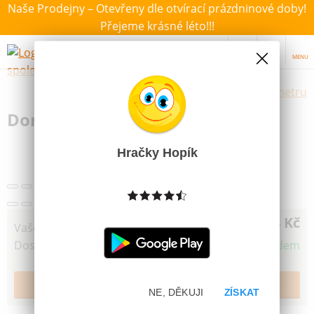
Naše Prodejny – Otevřeny dle otvírací prázdninové doby!
Přejeme krásné léto!!!
MENU
Výběr hraček dle zvoleného parametru
Dortová svíčka MFP č. 7 duhová
Hračky Hopík
24 Kč
Vaše cena
Dostupnost
Skladem
NE, DĚKUJI
ZÍSKAT