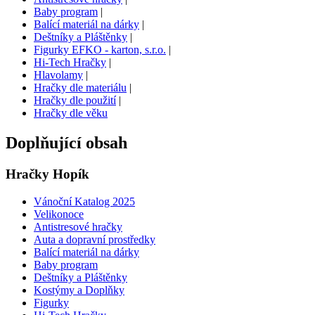
Baby program
|
Balící materiál na dárky
|
Deštníky a Pláštěnky
|
Figurky EFKO - karton, s.r.o.
|
Hi-Tech Hračky
|
Hlavolamy
|
Hračky dle materiálu
|
Hračky dle použití
|
Hračky dle věku
Doplňující obsah
Hračky Hopík
Vánoční Katalog 2025
Velikonoce
Antistresové hračky
Auta a dopravní prostředky
Balící materiál na dárky
Baby program
Deštníky a Pláštěnky
Kostýmy a Doplňky
Figurky