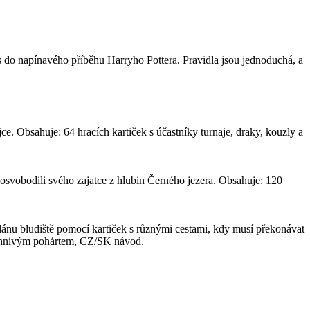
ás do napínavého příběhu Harryho Pottera. Pravidla jsou jednoduchá, a
jce. Obsahuje: 64 hracích kartiček s účastníky turnaje, draky, kouzly a
y osvobodili svého zajatce z hlubin Černého jezera. Obsahuje: 120
ánu bludiště pomocí kartiček s různými cestami, kdy musí překonávat
 s Ohnivým pohártem, CZ/SK návod.