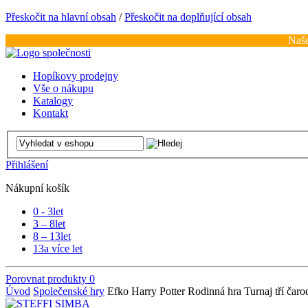
Přeskočit na hlavní obsah
/
Přeskočit na doplňující obsah
Naše
Hopíkovy prodejny
Vše o nákupu
Katalogy
Kontakt
Přihlášení
Nákupní košík
0 - 3
let
3 – 8
let
8 – 13
let
13
a více let
Porovnat produkty
0
Úvod
Společenské hry
Efko Harry Potter Rodinná hra Turnaj tří čaro