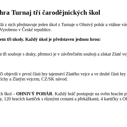
hra Turnaj tří čarodějnických škol
ždá z nich představuje jeden úkol z Turnaje o Ohnivý pohár a vtáhne v
. Vyrobeno v České republice.
em tři úkoly. Každý úkol je představen jednou hrou:
t tři souboje s draky, přemoci je v závěrečném souboji a získat Zlaté ve
i objevili v první části hry tajemství Zlatého vejce a ve druhé části hr
vočichy a Zlatým vejcem, CZ/SK návod.
ých škol –
OHNIVÝ POHÁR
. Každý hráč postupuje na svém hracím pl
urky, 120 hracích kartiček s různými cestami a překážkami, 4 kartičky