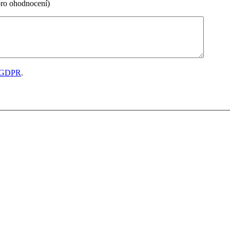
pro ohodnocení)
GDPR
.