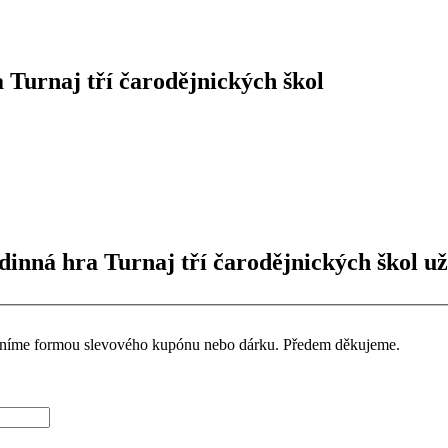
Turnaj tří čarodějnických škol
inná hra Turnaj tří čarodějnických škol už
ceníme formou slevového kupónu nebo dárku. Předem děkujeme.