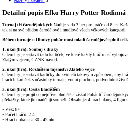
Názory uživatelů
0
Detailní popis Efko Harry Potter Rodinná 
Turnaj tří čarodějnických škol
je sada 3 her pro hráče od 8 let. Ka
tak si na své přijdou čarodějové i mudlové všech věkových kategorií
Během turnaje o Ohnivý pohár musí mladí čarodějové splnit celk
1. úkol (hra): Souboj s draky
Cílem hry je sestavit řadu kartiček, ve které každý hráč musí vybojova
Zlatým vejcem, CZ/SK návod.
2. úkol (hra): Rozluštění tajemství Zlatého vejce
Cílem hry je sestavit kartičky do kvintetů takovým způsobem, aby hráč
hracích kartiček s účastníky turnaje, vodní plochou, podvodními ži
3. úkol (hra): Cesta bludištěm
Cílem hry je projít co nejdříve bludiště a získat Pohár tří čarodějnick
překážky, které jim nadělují soupeři. Obsahuje: 4 hrací plány, 4 fig
• Věk: 8+
• Počet hráčů: 2-4
• Hrací doba: cca 30 - 45min