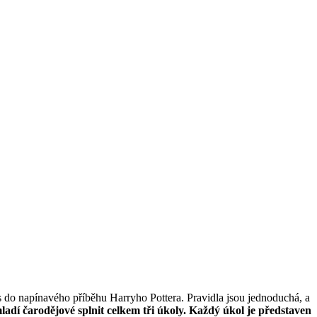
ás do napínavého příběhu Harryho Pottera. Pravidla jsou jednoduchá, a
dí čarodějové splnit celkem tři úkoly. Každý úkol je představen