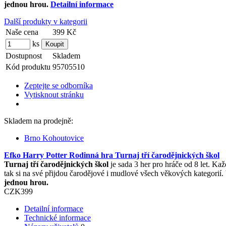
jednou hrou.
Detailní informace
Další produkty v kategorii
Naše cena
399 Kč
ks
Dostupnost
Skladem
Kód produktu
95705510
Zeptejte se odborníka
Vytisknout stránku
Skladem na prodejně:
Brno Kohoutovice
Efko Harry Potter Rodinná hra Turnaj tří čarodějnických škol
Turnaj tří čarodějnických škol
je sada 3 her pro hráče od 8 let. Ka
tak si na své přijdou čarodějové i mudlové všech věkových kategorií
jednou hrou.
CZK
399
Detailní informace
Technické informace