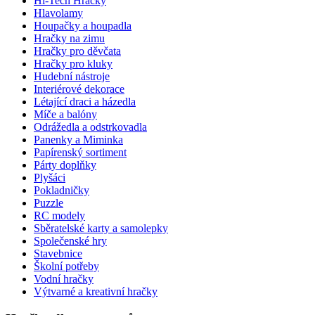
Hi-Tech Hračky
Hlavolamy
Houpačky a houpadla
Hračky na zimu
Hračky pro děvčata
Hračky pro kluky
Hudební nástroje
Interiérové dekorace
Létající draci a házedla
Míče a balóny
Odrážedla a odstrkovadla
Panenky a Miminka
Papírenský sortiment
Párty doplňky
Plyšáci
Pokladničky
Puzzle
RC modely
Sběratelské karty a samolepky
Společenské hry
Stavebnice
Školní potřeby
Vodní hračky
Výtvarné a kreativní hračky