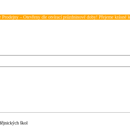
 Prodejny – Otevřeny dle otvírací prázdninové doby! Přejeme krásné lé
dějnických škol