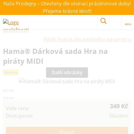
Naše Prodejny – Otevřeny dle otvírací prázdninové doby!
Přejeme krásné léto!!!
MENU
Výběr hraček dle zvoleného parametru
Hama® Dárková sada Hra na
piráty MIDI
Další obrázky
Novinka
349 Kč
Vaše cena
Dostupnost
Skladem