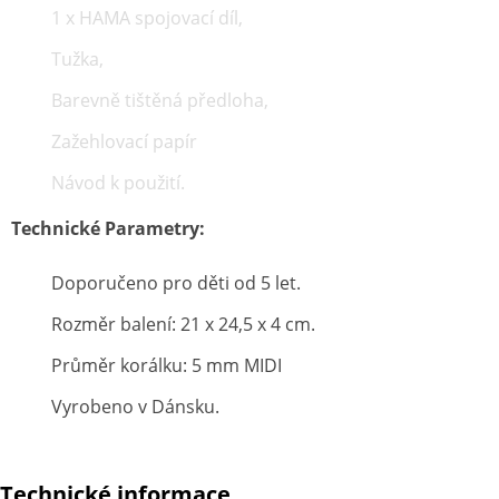
1 x HAMA spojovací díl,
Tužka,
Barevně tištěná předloha,
Zažehlovací papír
Návod k použití.
Technické Parametry:
Doporučeno pro děti od 5 let.
Rozměr balení: 21 x 24,5 x 4 cm.
Průměr korálku: 5 mm MIDI
Vyrobeno v Dánsku.
Technické informace