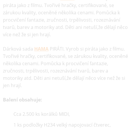
piráta jako z filmu. Tvořivé hračky, certifikované, se
zárukou kvality, oceněné několika cenami. Pomůcka k
procvičení fantazie, zručnosti, trpělivosti, rozeznávání
tvarů, barev a motoriky atd. Děti ani netuší,že dělají něco
více než že si jen hrají.
Dárková sada
HAMA
PIRÁTI. Vyrob si piráta jako z filmu.
Tvořivé hračky, certifikované, se zárukou kvality, oceněné
několika cenami. Pomůcka k procvičení fantazie,
zručnosti, trpělivosti, rozeznávání tvarů, barev a
motoriky atd. Děti ani netuší,že dělají něco více než že si
jen hrají.
Balení obsahuje:
Cca 2.500 ks korálků MIDI,
1 ks podložky H234 velký napojovací čtverec,