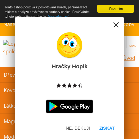
Tento eshop používá k poskytování služeb, personalizaci
Rozumím
reklam a analýze návštěvnosti soubory cookie. Používáním
tohoto webu s tím souhlasíte.
Více informací
Naše Prodejny – Otevřeny dle otvírací prázdninové doby!
Přejeme krásné léto!!!
MENU
Úvod
Hračky Hopík
Dřevěné hračky
Kovové hračky
Látkové hračky
Magnetické hračky
NE, DĚKUJI
ZÍSKAT
Modelína, plastelína a sliz