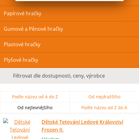
Papírové hračky
Gumové a Pěnové hračky
Plastové hračky
Plyšové hračky
Filtrovat dle dostupnosti, ceny, výrobce
Podle názvu od A do Z
Od nejdražšího
Od nejlevnějšího
Podle názvu od Z do A
Dětské Tetování Ledové Království
Frozen II.