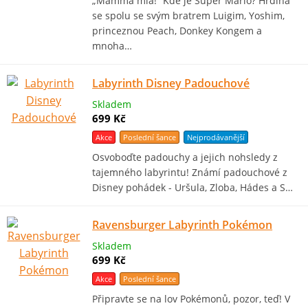
„Mamma mia!“ Kde je Super Mario? Hrdina
se spolu se svým bratrem Luigim, Yoshim,
princeznou Peach, Donkey Kongem a
mnoha…
Labyrinth Disney Padouchové
Skladem
699 Kč
Akce
Poslední šance
Nejprodávanější
Osvoboďte padouchy a jejich nohsledy z
tajemného labyrintu! Známí padouchové z
Disney pohádek - Uršula, Zloba, Hádes a S…
Ravensburger Labyrinth Pokémon
Skladem
699 Kč
Akce
Poslední šance
Připravte se na lov Pokémonů, pozor, teď! V