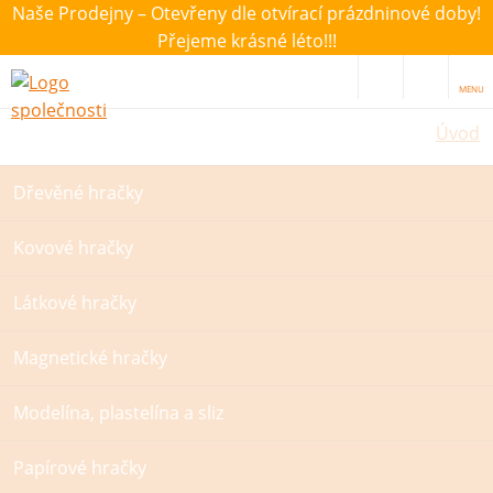
Naše Prodejny – Otevřeny dle otvírací prázdninové doby!
Přejeme krásné léto!!!
MENU
Úvod
Dřevěné hračky
Kovové hračky
Látkové hračky
Magnetické hračky
Modelína, plastelína a sliz
Papírové hračky