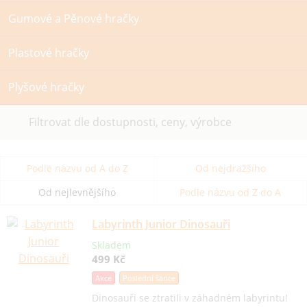
Gumové a Pěnové hračky
Plastové hračky
Plyšové hračky
Filtrovat dle dostupnosti, ceny, výrobce
Podle názvu od A do Z
Od nejdražšího
Od nejlevnějšího
Podle názvu od Z do A
Labyrinth Junior Dinosauři
Skladem
499 Kč
Akce
Poslední šance
Dinosauři se ztratili v záhadném labyrintu!