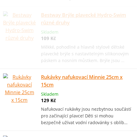
Bestway Brýle plavecké Hydro-Swim
různé druhy
Skladem
109 Kč
Měkké, pohodlné a hlavně stylové dětské
plavecké brýle s nastavitelným silikonovým
páskem a nosním můstkem. Brýle jsou …
Rukávky nafukovací Minnie 25cm x
15cm
Skladem
129 Kč
Nafukovací rukávky jsou nezbytnou součástí
pro začínající plavce! Děti si mohou
bezpečně užívat vodní radovánky s oblíb…