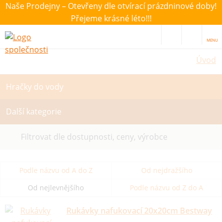
Naše Prodejny – Otevřeny dle otvírací prázdninové doby!
Přejeme krásné léto!!!
MENU
Úvod
Hračky do vody
Další kategorie
Filtrovat dle dostupnosti, ceny, výrobce
Podle názvu od A do Z
Od nejdražšího
Od nejlevnějšího
Podle názvu od Z do A
Rukávky nafukovací 20x20cm Bestway