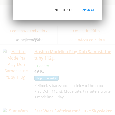
NE, DĚKUJI
ZÍSKAT
Podle názvu od A do Z
Od nejdražšího
Od nejlevnějšího
Podle názvu od Z do A
Hasbro Modelína Play-Doh Samostatné
tuby 112g.
Skladem
49 Kč
Nejprodávanější
Kelímek s barevnou modelovací hmotou
Play-Doh (112 g). Modelujte, tvarujte a tvořte
s modelínou Play…
Star Wars Světelný meč Luke Skywlaker