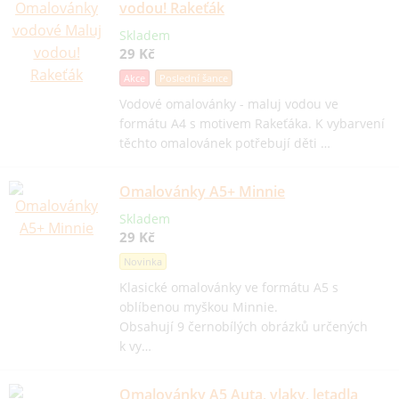
vodou! Rakeťák
Skladem
29 Kč
Akce
Poslední šance
Vodové omalovánky - maluj vodou ve
formátu A4 s motivem Rakeťáka. K vybarvení
těchto omalovánek potřebují děti …
Omalovánky A5+ Minnie
Skladem
29 Kč
Novinka
Klasické omalovánky ve formátu A5 s
oblíbenou myškou Minnie.
Obsahují 9 černobílých obrázků určených
k vy…
Omalovánky A5 Auta, vlaky, letadla