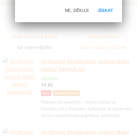
NE, DĚKUJI
ZÍSKAT
Podle názvu od A do Z
Od nejdražšího
Od nejlevnějšího
Podle názvu od Z do A
Jiri Models Omalovánky vodové Maluj
vodou! Rakeťák A5
Skladem
19 Kč
Akce
Poslední šance
Vodové omalovánky - maluj vodou ve
formátu A5 s motivem Rakeťáka. K vybarvení
těchto omalovánek potřebují děti&nbs…
Jiri Models Omalovánky vodové Maluj