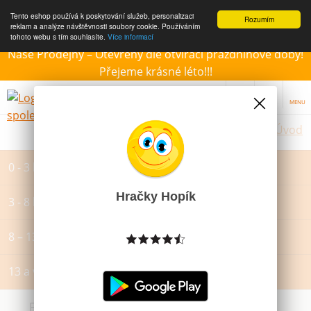
Tento eshop používá k poskytování služeb, personalizaci
Rozumím
reklam a analýze návštěvnosti soubory cookie. Používáním
tohoto webu s tím souhlasíte.
Více informací
Naše Prodejny – Otevřeny dle otvírací prázdninové doby!
Přejeme krásné léto!!!
MENU
Úvod
0 - 3 let
Hračky Hopík
3 - 8 let
8 – 13 let
13 a více let
Filtrovat dle dostupnosti, ceny, výrobce