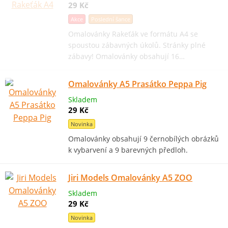
29 Kč
Akce
Poslední šance
Omalovánky Rakeťák ve formátu A4 se
spoustou zábavných úkolů. Stránky plné
zábavy! Omalovánky obsahují 16…
Omalovánky A5 Prasátko Peppa Pig
Skladem
29 Kč
Novinka
Omalovánky obsahují 9 černobílých obrázků
k vybarvení a 9 barevných předloh.
Jiri Models Omalovánky A5 ZOO
Skladem
29 Kč
Novinka