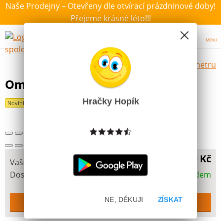
Naše Prodejny – Otevřeny dle otvírací prázdninové doby!
Přejeme krásné léto!!!
MENU
Výběr hraček dle zvoleného parametru
Omalovánky A5 Auta
Hračky Hopík
Novinka
29 Kč
Vaše cena
Dostupnost
Skladem
NE, DĚKUJI
ZÍSKAT