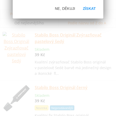
NE, DĚKUJI
ZÍSKAT
Podle názvu od A do Z
Od nejdražšího
Od nejlevnějšího
Podle názvu od Z do A
Stabilo Boss Originál Zvýrazňovač
pastelový šedý
Skladem
39 Kč
Kvalitní zvýrazňovač Stabilo Boss originál
v pastelově šedé barvě má jedinečný design
a ikonické fl…
Stabilo Boss Originál černý
Skladem
39 Kč
Novinka
Nejprodávanější
Kvalitní fix Stabilo Boss originál