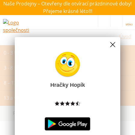
Naše Prodejny – Otevřeny dle otvírací prázdninové doby!
Přejeme krásné léto!!!
MENU
Úvod
0 - 3 let
3 - 8 let
8 – 13 let
Hračky Hopík
13 a více let
Filtrovat dle dostupnosti, ceny, výrobce