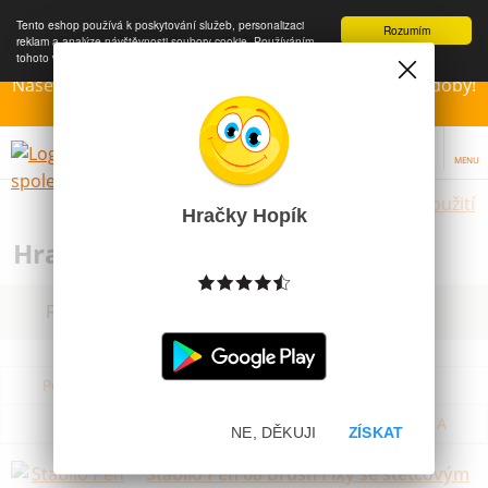
Tento eshop používá k poskytování služeb, personalizaci
Rozumím
reklam a analýze návštěvnosti soubory cookie. Používáním
tohoto webu s tím souhlasíte.
Více informací
Naše Prodejny – Otevřeny dle otvírací prázdninové doby!
Přejeme krásné léto!!!
MENU
Hračky dle použití
Hračky Hopík
Hračky na ven a zahradu
Filtrovat dle dostupnosti, ceny, výrobce
Podle názvu od A do Z
Od nejdražšího
Od nejlevnějšího
Podle názvu od Z do A
NE, DĚKUJI
ZÍSKAT
Stabilo Pen 68 Brush Fixy se štětcovým