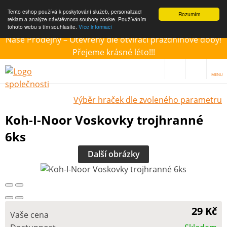
Tento eshop používá k poskytování služeb, personalizaci
Rozumím
reklam a analýze návštěvnosti soubory cookie. Používáním
tohoto webu s tím souhlasíte.
Více informací
Naše Prodejny – Otevřeny dle otvírací prázdninové doby!
Přejeme krásné léto!!!
MENU
Výběr hraček dle zvoleného parametru
Koh-I-Noor Voskovky trojhranné
6ks
Další obrázky
29 Kč
Vaše cena