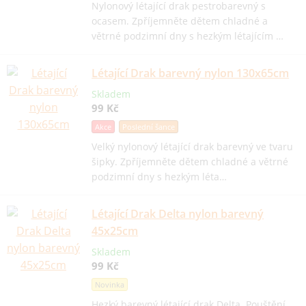
Nylonový létající drak pestrobarevný s
ocasem. Zpříjemněte dětem chladné a
větrné podzimní dny s hezkým létajícím …
Létající Drak barevný nylon 130x65cm
Skladem
99 Kč
Akce
Poslední šance
Velký nylonový létající drak barevný ve tvaru
šipky. Zpříjemněte dětem chladné a větrné
podzimní dny s hezkým léta…
Létající Drak Delta nylon barevný
45x25cm
Skladem
99 Kč
Novinka
Hezký barevný létající drak Delta. Pouštění