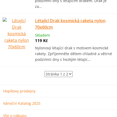
podzimní dny s létajícím drakem. Drak je
za…
Létající Drak kosmická raketa nylon
70x60cm
Skladem
119 Kč
Nylonový létající drak s motivem kosmické
rakety. Zpříjemněte dětem chladné a větrné
podzimní dny s hezkým létajíc…
Hopíkovy prodejny
Vánoční Katalog 2025
Vše o nákupu