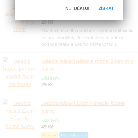
druhy 18cm
NE, DĚKUJI
ZÍSKAT
Skladem
29 Kč
Skládací házedlo nadchne každého milovníka
těchto letadýlek. Poskládejte si letadlo v
podobě ptáka a pak ho běžte vyzkou…
Letadlo házecí pěnové model 24cm mix
barev
Skladem
29 Kč
Letadlo házecí 22cm Házedlo Různé
barvy
Skladem
49 Kč
Novinka
Nejprodávanější