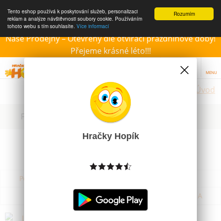
Tento eshop používá k poskytování služeb, personalizaci
Rozumím
reklam a analýze návštěvnosti soubory cookie. Používáním
tohoto webu s tím souhlasíte.
Více informací
Naše Prodejny – Otevřeny dle otvírací prázdninové doby!
Přejeme krásné léto!!!
MENU
Úvod
Filtrovat dle dostupnosti, ceny, výrobce
Hračky Hopík
Podle názvu od A do Z
Od nejdražšího
Od nejlevnějšího
Podle názvu od Z do A
Letadlo házecí skládací pták různé