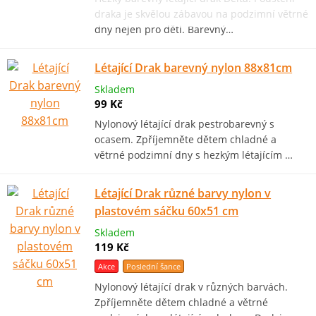
draka je skvělou zábavou na podzimní větrné
dny nejen pro děti. Barevný…
Létající Drak barevný nylon 88x81cm
Skladem
99 Kč
Nylonový létající drak pestrobarevný s
ocasem. Zpříjemněte dětem chladné a
větrné podzimní dny s hezkým létajícím …
Létající Drak různé barvy nylon v
plastovém sáčku 60x51 cm
Skladem
119 Kč
Akce
Poslední šance
Nylonový létající drak v různých barvách.
Zpříjemněte dětem chladné a větrné