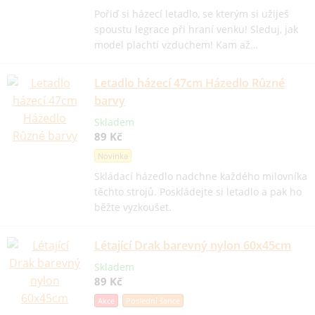
Pořiď si házecí letadlo, se kterým si užiješ
spoustu legrace při hraní venku! Sleduj, jak
model plachtí vzduchem! Kam až…
Letadlo házecí 47cm Házedlo Různé
barvy
Skladem
89 Kč
Novinka
Skládací házedlo nadchne každého milovníka
těchto strojů. Poskládejte si letadlo a pak ho
běžte vyzkoušet.
Létající Drak barevný nylon 60x45cm
Skladem
89 Kč
Akce
Poslední šance