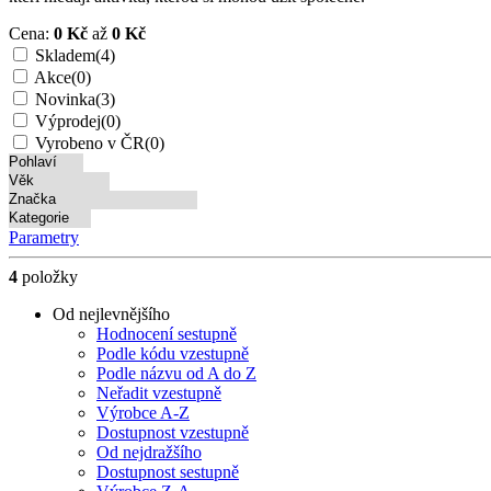
Cena:
0 Kč
až
0 Kč
Skladem
(4)
Akce
(0)
Novinka
(3)
Výprodej
(0)
Vyrobeno v ČR
(0)
Pohlaví
Věk
Značka
Kategorie
Parametry
4
položky
Od nejlevnějšího
Hodnocení sestupně
Podle kódu vzestupně
Podle názvu od A do Z
Neřadit vzestupně
Výrobce A-Z
Dostupnost vzestupně
Od nejdražšího
Dostupnost sestupně