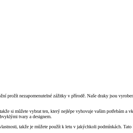
žní prožít nezapomenutelné zážitky v přírodě. Naše draky jsou vyroben
akže si můžete vybrat ten, který nejlépe vyhovuje vašim potřebám a vku
eobvyklými tvary a designem.
lastnosti, takže je můžete použít k letu v jakýchkoli podmínkách. Tato k