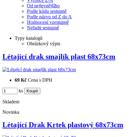
Výrobce Z-A
Od nejlevnějšího
Podle kódu sestupně
Podle názvu od Z do A
Hodnocení vzestupně
Neřadit sestupně
Typy katalogů
Obrázkový výpis
Létající drak smajlík plast 68x73cm
69 Kč
Cena s DPH
ks
Skladem
Novinka
Létající Drak Krtek plastový 68x73cm