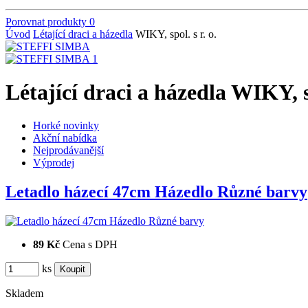
Porovnat produkty
0
Úvod
Létající draci a házedla
WIKY, spol. s r. o.
Létající draci a házedla WIKY, sp
Horké novinky
Akční nabídka
Nejprodávanější
Výprodej
Letadlo házecí 47cm Házedlo Různé barvy
89 Kč
Cena s DPH
ks
Skladem