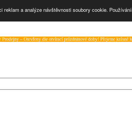
ci reklam a analýze návštěvnosti soubory cookie. Používání
 Prodejny – Otevřeny dle otvírací prázdninové doby! Přejeme krásné lé