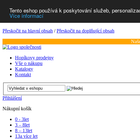
Tento eshop používá k poskytování služeb, personaliza
Více informací
Přeskočit na hlavní obsah
/
Přeskočit na doplňující obsah
Naše
Hopíkovy prodejny
Vše o nákupu
Katalogy
Kontakt
Přihlášení
Nákupní košík
0 - 3
let
3 – 8
let
8 – 13
let
13
a více let