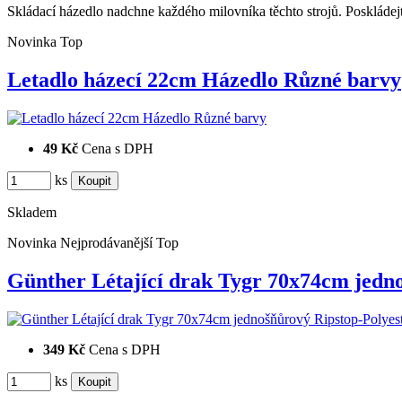
Skládací házedlo nadchne každého milovníka těchto strojů. Poskládejt
Novinka
Top
Letadlo házecí 22cm Házedlo Různé barvy
49 Kč
Cena s DPH
ks
Skladem
Novinka
Nejprodávanější
Top
Günther Létající drak Tygr 70x74cm jed
349 Kč
Cena s DPH
ks