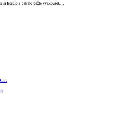
e si letadlo a pak ho běžte vyzkoušet.…
no…