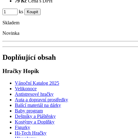
79 Kč
Cena s DPH
ks
Skladem
Novinka
Doplňující obsah
Hračky Hopík
Vánoční Katalog 2025
Velikonoce
Antistresové hračky
Auta a dopravní prostředky
Balící materiál na dárky
Baby program
Deštníky a Pláštěnky
Kostýmy a Doplňky
Figurky
Hi-Tech Hračky