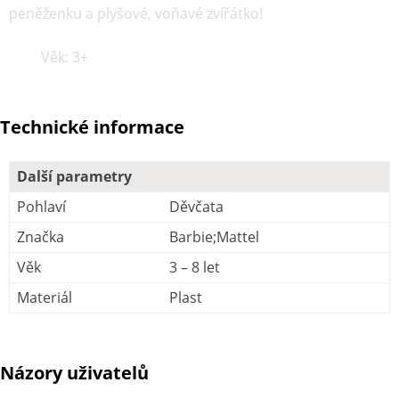
peněženku a plyšové, voňavé zvířátko!
Věk: 3+
Technické informace
Další parametry
Pohlaví
Děvčata
Značka
Barbie;Mattel
Věk
3 – 8 let
Materiál
Plast
Názory uživatelů