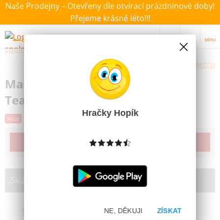
Naše Prodejny – Otevřeny dle otvírací prázdninové doby!
Přejeme krásné léto!!!
MENU
Výběr hraček dle zvoleného parametru
Mattel Barbie Pop Reveal Bubble
Tea Zelený čaj
Hračky Hopík
Akce
Poslední šance
Nejprodávanější
Produkt již bohužel není dostupný
Skladem na prodejně:
Brno Líšeň
NE, DĚKUJI
ZÍSKAT