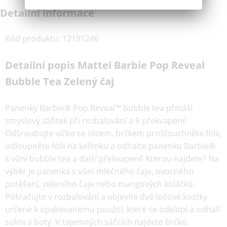
Detailní informace
Kód produktu
:
12191246
Detailní popis Mattel Barbie Pop Reveal
Bubble Tea Zelený čaj
Panenky Barbie® Pop Reveal™ bubble tea přináší
smyslový zážitek při rozbalování a 8 překvapení!
Odšroubujte víčko se slizem, brčkem prošťouchněte fólii,
odloupněte fólii na kelímku a odhalte panenku Barbie®
s vůní bubble tea a další překvapení! Kterou najdete? Na
výběr je panenka s vůní mléčného čaje, ovocného
potěšení, zeleného čaje nebo mangových koláčků.
Pokračujte v rozbalování a objevíte dvě ledové kostky
určené k opakovanému použití, které se odklopí a odhalí
sukni a boty. V tajemných sáčcích najdete brčko,