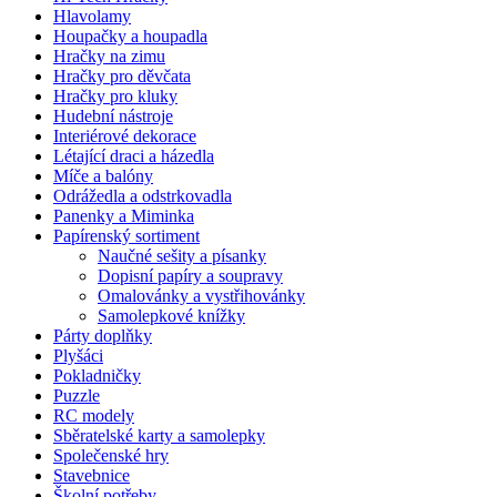
Hlavolamy
Houpačky a houpadla
Hračky na zimu
Hračky pro děvčata
Hračky pro kluky
Hudební nástroje
Interiérové dekorace
Létající draci a házedla
Míče a balóny
Odrážedla a odstrkovadla
Panenky a Miminka
Papírenský sortiment
Naučné sešity a písanky
Dopisní papíry a soupravy
Omalovánky a vystřihovánky
Samolepkové knížky
Párty doplňky
Plyšáci
Pokladničky
Puzzle
RC modely
Sběratelské karty a samolepky
Společenské hry
Stavebnice
Školní potřeby