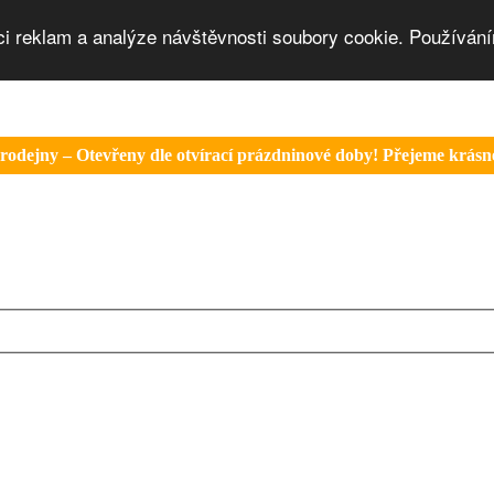
ci reklam a analýze návštěvnosti soubory cookie. Používání
rodejny – Otevřeny dle otvírací prázdninové doby! Přejeme krásné 