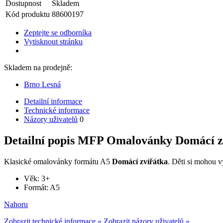
Dostupnost
Skladem
Kód produktu
88600197
Zeptejte se odborníka
Vytisknout stránku
Skladem na prodejně:
Brno Lesná
Detailní informace
Technické informace
Názory uživatelů
0
Detailní popis MFP Omalovánky Domácí z
Klasické omalovánky formátu A5
Domácí zvířátka
. Děti si mohou 
Věk: 3+
Formát: A5
Nahoru
Zobrazit technické informace »
Zobrazit názory uživatelů »