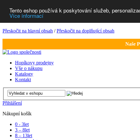
Tento eshop používá k poskytování služeb, personaliza
Více informací
Přeskočit na hlavní obsah
/
Přeskočit na doplňující obsah
Naše P
Hopíkovy prodejny
Vše o nákupu
Katalogy
Kontakt
Přihlášení
Nákupní košík
0 - 3
let
3 – 8
let
8 – 13
let