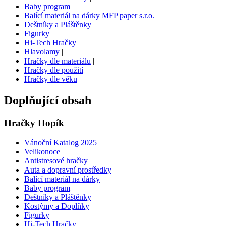
Baby program
|
Balící materiál na dárky MFP paper s.r.o.
|
Deštníky a Pláštěnky
|
Figurky
|
Hi-Tech Hračky
|
Hlavolamy
|
Hračky dle materiálu
|
Hračky dle použití
|
Hračky dle věku
Doplňující obsah
Hračky Hopík
Vánoční Katalog 2025
Velikonoce
Antistresové hračky
Auta a dopravní prostředky
Balící materiál na dárky
Baby program
Deštníky a Pláštěnky
Kostýmy a Doplňky
Figurky
Hi-Tech Hračky