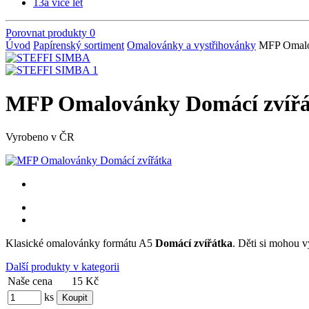
13
a více let
Porovnat produkty
0
Úvod
Papírenský sortiment
Omalovánky a vystřihovánky
MFP Omalo
MFP Omalovánky Domácí zvířá
Vyrobeno v ČR
Klasické omalovánky formátu A5
Domácí zvířátka
. Děti si mohou 
Další produkty v kategorii
Naše cena
15 Kč
ks