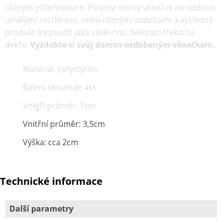
různým příležitostem. Polystyrenový věneček lze ozdobit
umělými rostlinami, nebo různými ozdobami a výsledný
produkt lze použít jako závěsnou dekoraci třeba na
dveře.
Vyzdobte si svůj domov ozdobeným věnečkem.
Materiál: polystyrén
Balení obsahuje 4ks
Vnější průměr: 7cm
Vnitřní průměr: 3,5cm
Výška: cca 2cm
Technické informace
Další parametry