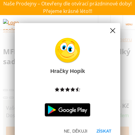
Naše Prodejny – Otevřeny dle otvírací prázdninové doby!
Přejeme krásné léto!!!
MENU
Výběr hraček dle zvoleného parametru
MFP Věneček polystyrenový hladký
sada 4ks
Hračky Hopík
24 Kč
Vaše cena
Dostupnost
Skladem
NE, DĚKUJI
ZÍSKAT