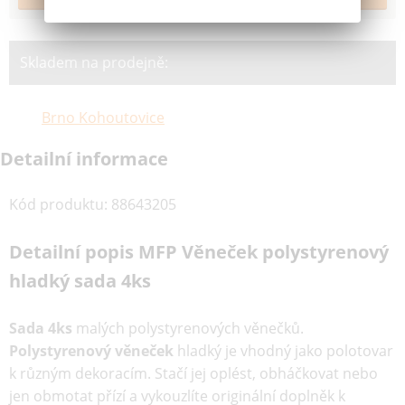
Skladem na prodejně:
Brno Kohoutovice
Detailní informace
Kód produktu
:
88643205
Detailní popis MFP Věneček polystyrenový
hladký sada 4ks
Sada 4ks
malých polystyrenových věnečků.
Polystyrenový věneček
hladký je vhodný jako polotovar
k různým dekoracím. Stačí jej oplést, obháčkovat nebo
jen obmotat přízí a vykouzlíte originální doplněk k