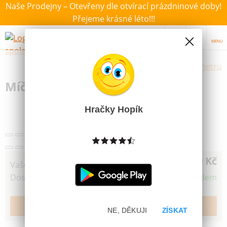
Naše Prodejny – Otevřeny dle otvírací prázdninové doby!
Přejeme krásné léto!!!
MENU
Výběr hraček dle zvoleného parametru
Míček s obličejem svítící 5,5cm
Hračky Hopík
49 Kč
Vaše cena
Dostupnost
Skladem
NE, DĚKUJI
ZÍSKAT