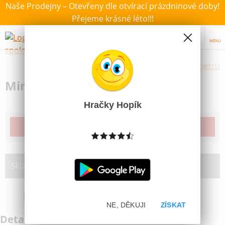
Naše Prodejny – Otevřeny dle otvírací prázdninové doby!
Přejeme krásné léto!!!
MENU
Výběr hraček dle zvoleného parametru
Minisamolepky školní Dinosauři
Hračky Hopík
Produkt již bohužel není dostupný
Skladem na prodejně:
Brno Bystrc
NE, DĚKUJI
ZÍSKAT
Detailní informace