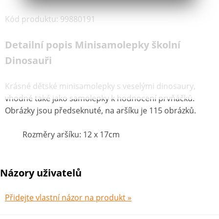
Kód produktu
:
99880191
Detailní popis Minisamolepky školní
Dinosauři
Krásné dětské minisamolepky s veselými dinosaury,
vhodné také jako samolepky k hodnocení prvňáčků.
Obrázky jsou předseknuté, na aršíku je 115 obrázků.
Rozměry aršíku: 12 x 17cm
Názory uživatelů
Přidejte vlastní názor na produkt »