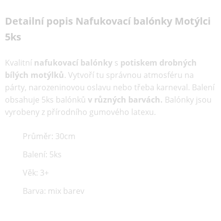
Detailní popis Nafukovací balónky Motýlci
5ks
Kvalitní
nafukovací balónky
s
potiskem drobných
bílých motýlků
. Vytvoří tu správnou atmosféru na
párty, narozeninovou oslavu nebo třeba karneval. Balení
obsahuje 5ks balónků
v různých barvách.
Balónky jsou
vyrobeny z přírodního gumového latexu.
Průměr: 30cm
Balení: 5ks
Věk: 3+
Barva: mix barev