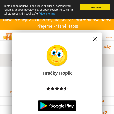
Tento eshop používá k poskytování služeb, personalizaci
Rozumím
reklam a analýze návštěvnosti soubory cookie. Používáním
tohoto webu s tím souhlasíte.
Více informací
Naše Prodejny – Otevřeny dle otvírací prázdninové doby!
Přejeme krásné léto!!!
MENU
Vodní hračky
Filtrovat dle dostupnosti, ceny, výrobce
Hračky Hopík
Podle názvu od A do Z
Od nejdražšího
Od nejlevnějšího
Podle názvu od Z do A
Dino Dětský nafukovací Baby bazén 2