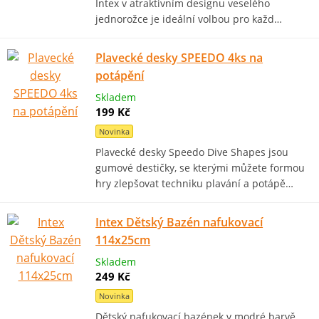
Intex v atraktivním designu veselého
jednorožce je ideální volbou pro každ…
Plavecké desky SPEEDO 4ks na
potápění
Skladem
199 Kč
Novinka
Plavecké desky Speedo Dive Shapes jsou
gumové destičky, se kterými můžete formou
hry zlepšovat techniku plavání a potápě…
Intex Dětský Bazén nafukovací
114x25cm
Skladem
249 Kč
Novinka
Dětský nafukovací bazének v modré barvě.