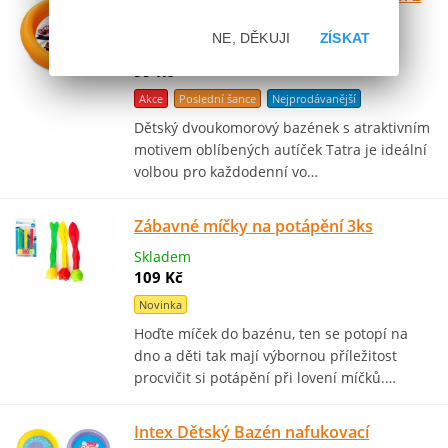
komory Tatra 60 x 15cm
NE, DĚKUJI
ZÍSKAT
Skladem
99 Kč
Akce
Poslední šance
Nejprodávanější
Dětský dvoukomorový bazének s atraktivním
motivem oblíbených autíček Tatra je ideální
volbou pro každodenní vo…
Zábavné míčky na potápění 3ks
Skladem
109 Kč
Novinka
Hoďte míček do bazénu, ten se potopí na
dno a děti tak mají výbornou příležitost
procvičit si potápění při lovení míčků.…
Intex Dětský Bazén nafukovací