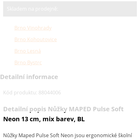
Skladem na prodejně:
Brno Vinohrady
Brno Kohoutovice
Brno Lesná
Brno Bystrc
Detailní informace
Kód produktu
:
88044006
Detailní popis Nůžky MAPED Pulse Soft
Neon 13 cm, mix barev, BL
Nůžky Maped Pulse Soft Neon jsou ergonomické školní