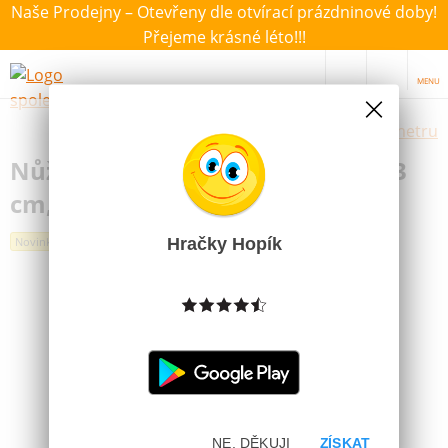
Naše Prodejny – Otevřeny dle otvírací prázdninové doby!
Přejeme krásné léto!!!
MENU
Výběr hraček dle zvoleného parametru
Nůžky MAPED Pulse Soft Neon 13
cm, mix barev, BL
Hračky Hopík
Novinka
NE, DĚKUJI
ZÍSKAT