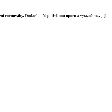
ení rovnováhy.
Dodává dítěti
potřebnou oporu
a výrazně rozvíjejí