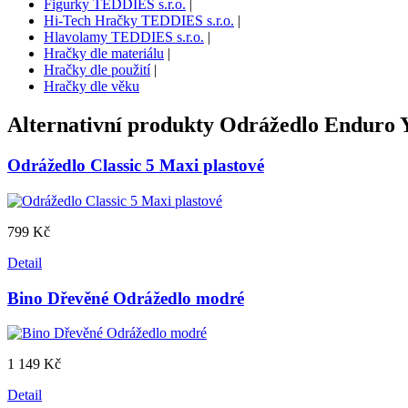
Figurky TEDDIES s.r.o.
|
Hi-Tech Hračky TEDDIES s.r.o.
|
Hlavolamy TEDDIES s.r.o.
|
Hračky dle materiálu
|
Hračky dle použití
|
Hračky dle věku
Alternativní produkty
Odrážedlo Enduro Y
Odrážedlo Classic 5 Maxi plastové
799 Kč
Detail
Bino Dřevěné Odrážedlo modré
1 149 Kč
Detail