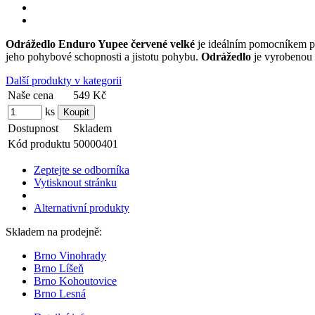
Odrážedlo Enduro Yupee červené velké
je ideálním pomocníkem př
jeho pohybové schopnosti a jistotu pohybu.
Odrážedlo
je vyrobenou 
Další produkty v kategorii
Naše cena
549 Kč
ks
Dostupnost
Skladem
Kód produktu
50000401
Zeptejte se odborníka
Vytisknout stránku
Alternativní produkty
Skladem na prodejně:
Brno Vinohrady
Brno Líšeň
Brno Kohoutovice
Brno Lesná