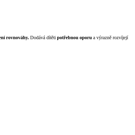
ení rovnováhy.
Dodává dítěti
potřebnou oporu
a výrazně rozvíjejí