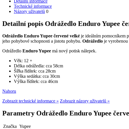
Detailní informace
Technické informace
Názory uživatelů
0
Detailní popis Odrážedlo Enduro Yupee če
Odrážedlo Enduro Yupee červené velké
je ideálním pomocníkem př
jeho pohybové schopnosti a jistotu pohybu.
Odrážedlo
je vyrobenou 
Odrážedlo
Enduro Yupee
má nový potisk nálepek.
Věk: 12 +
Délka odrážedla: cca 58cm
Šířka řídítek: cca 28cm
Výška sedátka: cca 30cm
Výška řídítek: cca 46cm
Nahoru
Zobrazit technické informace »
Zobrazit názory uživatelů »
Parametry Odrážedlo Enduro Yupee červen
Značka
Yupee