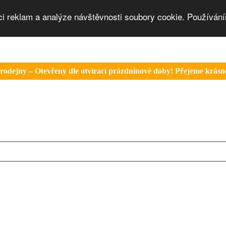
ci reklam a analýze návštěvnosti soubory cookie. Používání
rodejny – Otevřeny dle otvírací prázdninové doby! Přejeme krásné 