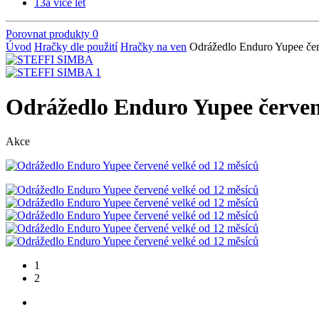
13
a více let
Porovnat produkty
0
Úvod
Hračky dle použití
Hračky na ven
Odrážedlo Enduro Yupee čer
Odrážedlo Enduro Yupee červen
Akce
1
2