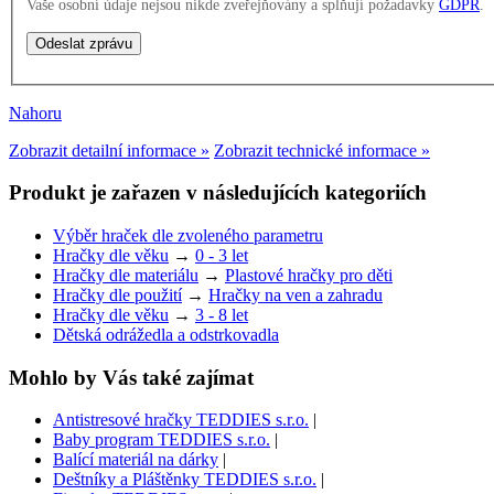
Vaše osobní údaje nejsou nikde zveřejňovány a splňují požadavky
GDPR
.
Nahoru
Zobrazit detailní informace »
Zobrazit technické informace »
Produkt je zařazen v následujících kategoriích
Výběr hraček dle zvoleného parametru
Hračky dle věku
→
0 - 3 let
Hračky dle materiálu
→
Plastové hračky pro děti
Hračky dle použití
→
Hračky na ven a zahradu
Hračky dle věku
→
3 - 8 let
Dětská odrážedla a odstrkovadla
Mohlo by Vás také zajímat
Antistresové hračky TEDDIES s.r.o.
|
Baby program TEDDIES s.r.o.
|
Balící materiál na dárky
|
Deštníky a Pláštěnky TEDDIES s.r.o.
|