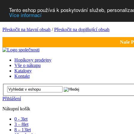
Tento eshop používá k poskytování služeb, personaliza
Více informací
Přeskočit na hlavní obsah
/
Přeskočit na doplňující obsah
Naše P
Hopíkovy prodejny
Vše o nákupu
Katalogy
Kontakt
Přihlášení
Nákupní košík
0 - 3
let
3 – 8
let
8 – 13
let