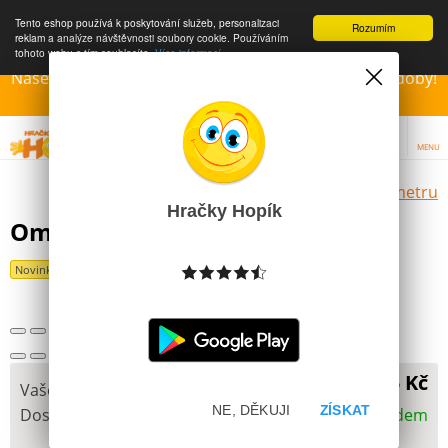
Tento eshop používá k poskytování služeb, personalizaci
Rozumím
reklam a analýze návštěvnosti soubory cookie. Používáním
tohoto webu s tím souhlasíte.
Více informací
Naše Prodejny – Otevřeny dle otvírací prázdninové doby!
Přejeme krásné léto!!!
MENU
Výběr hraček dle zvoleného parametru
Hračky Hopík
Omalovánky MFP Policie
Novinka
15 Kč
Vaše cena
NE, DĚKUJI
ZÍSKAT
Dostupnost
Skladem