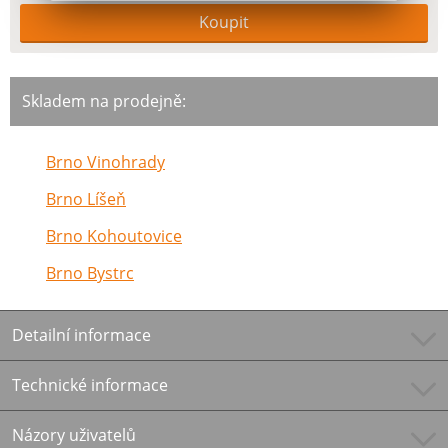
Skladem na prodejně:
Brno Vinohrady
Brno Líšeň
Brno Kohoutovice
Brno Bystrc
Detailní informace
Technické informace
Názory uživatelů