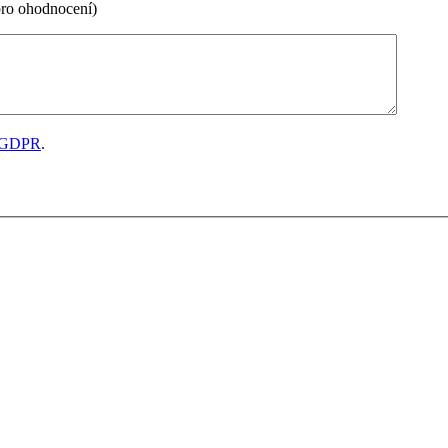
pro ohodnocení)
GDPR
.