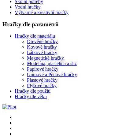
Školní potřeby
Vodní hračky
Výtvarné a kreativní hračky
Hračky dle parametrů
Hračky dle materiálu
Dřevěné hračky
Kovové hračky
Látkové hračky
Magnetické hračky
Modelína, plastelína a sliz
Papírové hračky
Gumové a Pěnové hračky
Plastové hračky
Plyšové hračky
Hračky dle použití
Hračky dle věku