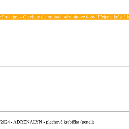
 Prodejny – Otevřeny dle otvírací prázdninové doby! Přejeme krásné lé
2024 - ADRENALYN - plechová krabička (pencil)