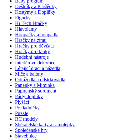
Baby program
Deštníky a Pláštěnky
Kostýmy a Doplňky
Figurky
Hi-Tech Hračky
Hlavolamy
Houpačky a houpadla
Hračky na zimu
Hračky pro děvčata
Hračky pro kluky
Hudební nástroje
Interiérové dekorace
Létající draci a házedla
Míče a balóny
Odrážedla a odstrkovadla
Panenky a Miminka
Papírenský sortiment
Párty doplňky
Plyšáci
Pokladničky
Puzzle
RC modely
Sběratelské karty a samolepky
Společenské hry
Stavebnice