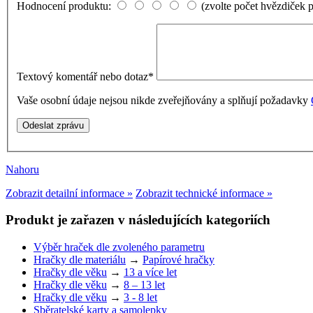
Hodnocení produktu:
(zvolte počet hvězdiček 
Textový komentář nebo dotaz
*
Vaše osobní údaje nejsou nikde zveřejňovány a splňují požadavky
Nahoru
Zobrazit detailní informace »
Zobrazit technické informace »
Produkt je zařazen v následujících kategoriích
Výběr hraček dle zvoleného parametru
Hračky dle materiálu
→
Papírové hračky
Hračky dle věku
→
13 a více let
Hračky dle věku
→
8 – 13 let
Hračky dle věku
→
3 - 8 let
Sběratelské karty a samolepky