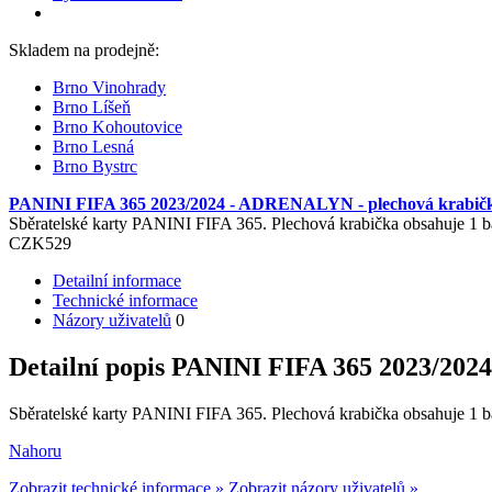
Skladem na prodejně:
Brno Vinohrady
Brno Líšeň
Brno Kohoutovice
Brno Lesná
Brno Bystrc
PANINI FIFA 365 2023/2024 - ADRENALYN - plechová krabička
Sběratelské karty PANINI FIFA 365. Plechová krabička obsahuje 
CZK
529
Detailní informace
Technické informace
Názory uživatelů
0
Detailní popis PANINI FIFA 365 2023/202
Sběratelské karty PANINI FIFA 365. Plechová krabička obsahuje 
Nahoru
Zobrazit technické informace »
Zobrazit názory uživatelů »