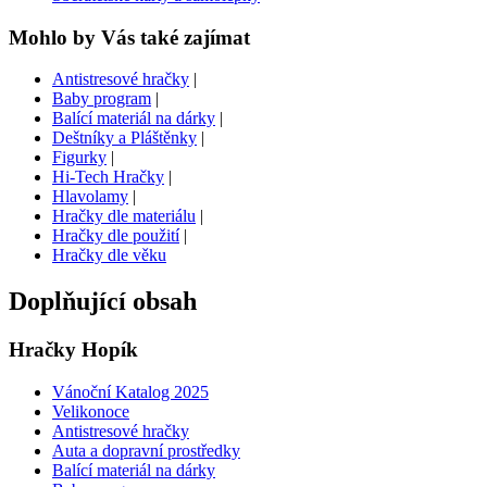
Mohlo by Vás také zajímat
Antistresové hračky
|
Baby program
|
Balící materiál na dárky
|
Deštníky a Pláštěnky
|
Figurky
|
Hi-Tech Hračky
|
Hlavolamy
|
Hračky dle materiálu
|
Hračky dle použití
|
Hračky dle věku
Doplňující obsah
Hračky Hopík
Vánoční Katalog 2025
Velikonoce
Antistresové hračky
Auta a dopravní prostředky
Balící materiál na dárky