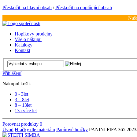
Přeskočit na hlavní obsah
/
Přeskočit na doplňující obsah
Naše
Hopíkovy prodejny
Vše o nákupu
Katalogy
Kontakt
Přihlášení
Nákupní košík
0 - 3
let
3 – 8
let
8 – 13
let
13
a více let
Porovnat produkty
0
Úvod
Hračky dle materiálu
Papírové hračky
PANINI FIFA 365 2023/