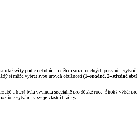
tické světy podle detailních a dětem srozumitelných pokynů a vytvořit si
aždý si může vybrat svou úroveň obtížnosti
(1=snadné, 2=středně obtí
roubě a která byla vyvinuta speciálně pro dětské ruce. Široký výběr p
možňuje vytvářet si svoje vlastní hračky.