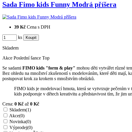
Sada Fimo kids Funny Modrá příšera
39 Kč
Cena s DPH
ks
Skladem
Akce
Poslední šance
Top
Se sadami
FIMO kids "form & play"
mohou děti vytvářet různé tema
Bez ohledu na množství zkušeností s modelováním, které děti mají, k
postupovat krok za krokem s množstvím obrázků.
FIMO kids je modelovací hmota, která se vytvrzuje pečením v t
kids podporuje v dětech kreativitu a představivost tím, že jim u
Cena:
0 Kč
až
0 Kč
Skladem
(1)
Akce
(0)
Novinka
(0)
Výprodej
(0)