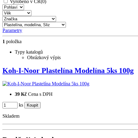
Vyrobeno v ČR
(0)
Parametry
1
položka
Typy katalogů
Obrázkový výpis
Koh-I-Noor Plastelína Modelína 5ks 100g
39 Kč
Cena s DPH
ks
Skladem