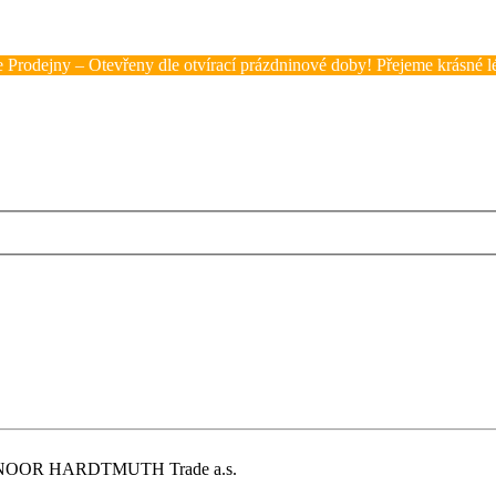
 Prodejny – Otevřeny dle otvírací prázdninové doby! Přejeme krásné lé
NOOR HARDTMUTH Trade a.s.