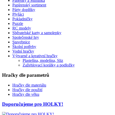
Panenky a Miminka
Papírenský sortiment
Párty doplňky
Plyšáci
Pokladničky
Puzzle
RC modely
Sběratelské karty a samolepky
Společenské hry
Stavebnice
Školní potřeby
Vodní hračky
Výtvarné a kreativní hračky
Plastelína, modelína, Sliz
Zažehlovací korálky a podložky
Hračky dle parametrů
Hračky dle materiálu
Hračky dle použití
Hračky dle věku
Doporučujeme pro HOLKY!