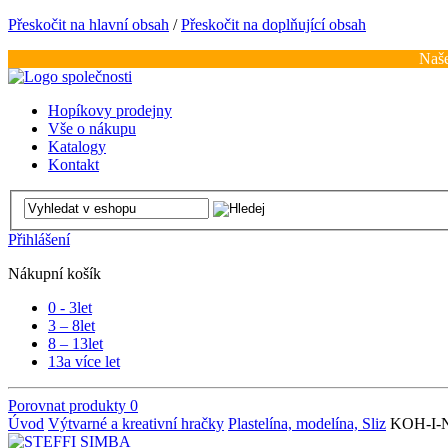
Přeskočit na hlavní obsah
/
Přeskočit na doplňující obsah
Naše
Hopíkovy prodejny
Vše o nákupu
Katalogy
Kontakt
Přihlášení
Nákupní košík
0 - 3
let
3 – 8
let
8 – 13
let
13
a více let
Porovnat produkty
0
Úvod
Výtvarné a kreativní hračky
Plastelína, modelína, Sliz
KOH-I-