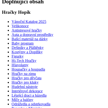
Doplňující obsah
Hračky Hopík
Vánoční Katalog 2025
Velikonoce
Antistresové hračky
Auta a dopravní prostředky
Balící materiál na dárky
Baby program
Deštníky a Pláštěnky
Kostýmy a Doplňky
Figurky
Hi-Tech Hračky
Hlavolamy
Houpačky a houpadla
Hračky na zimu
Hračky pro děvčata
Hračky pro kluky
Hudební nástroje
Interiérové dekorace
Létající draci a házedla
Míče a balóny
Odrážedla a odstrkovadla