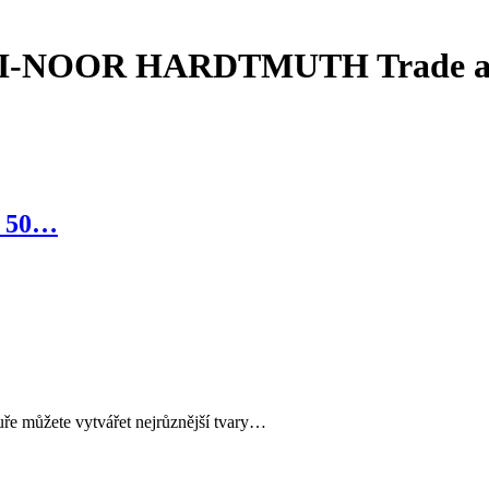
KOH-I-NOOR HARDTMUTH Trade a.
a 50…
uře můžete vytvářet nejrůznější tvary…