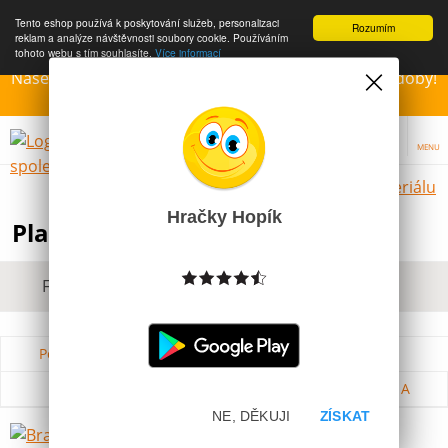
Tento eshop používá k poskytování služeb, personalizaci
Rozumím
reklam a analýze návštěvnosti soubory cookie. Používáním
tohoto webu s tím souhlasíte.
Více informací
Naše Prodejny – Otevřeny dle otvírací prázdninové doby!
Přejeme krásné léto!!!
MENU
Hračky dle materiálu
Hračky Hopík
Plastové hračky pro děti
Filtrovat dle dostupnosti, ceny, výrobce
Podle názvu od A do Z
Od nejdražšího
Od nejlevnějšího
Podle názvu od Z do A
NE, DĚKUJI
ZÍSKAT
BrainBox CZ Harry Potter