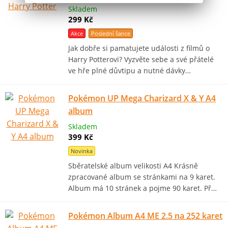
Skladem
299 Kč
Akce
Poslední šance
Jak dobře si pamatujete události z filmů o
Harry Potterovi? Vyzvěte sebe a své přátelé
ve hře plné důvtipu a nutné dávky…
Pokémon UP Mega Charizard X & Y A4
album
Skladem
399 Kč
Novinka
Sběratelské album velikosti A4 Krásně
zpracované album se stránkami na 9 karet.
Album má 10 stránek a pojme 90 karet. Př…
Pokémon Album A4 ME 2.5 na 252 karet