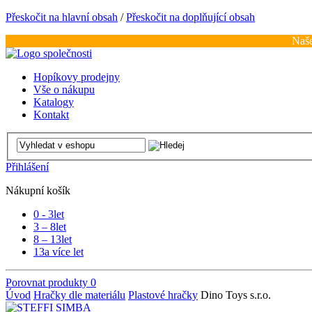
Přeskočit na hlavní obsah
/
Přeskočit na doplňující obsah
Naše
Hopíkovy prodejny
Vše o nákupu
Katalogy
Kontakt
Přihlášení
Nákupní košík
0 - 3
let
3 – 8
let
8 – 13
let
13
a více let
Porovnat produkty
0
Úvod
Hračky dle materiálu
Plastové hračky
Dino Toys s.r.o.