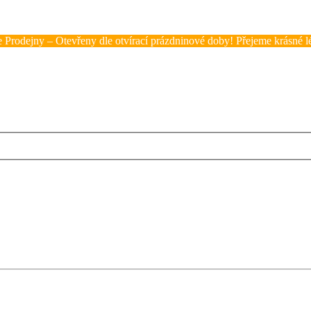
 Prodejny – Otevřeny dle otvírací prázdninové doby! Přejeme krásné lé