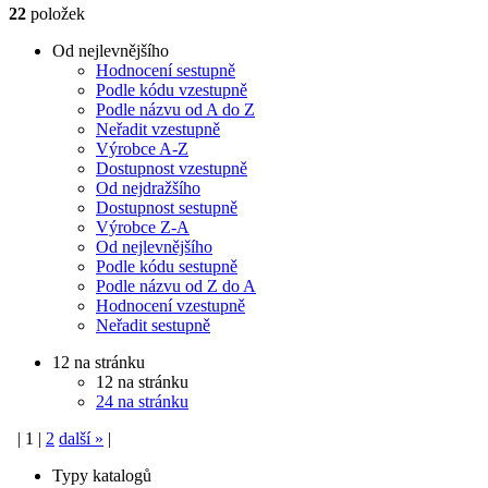
22
položek
Od nejlevnějšího
Hodnocení sestupně
Podle kódu vzestupně
Podle názvu od A do Z
Neřadit vzestupně
Výrobce A-Z
Dostupnost vzestupně
Od nejdražšího
Dostupnost sestupně
Výrobce Z-A
Od nejlevnějšího
Podle kódu sestupně
Podle názvu od Z do A
Hodnocení vzestupně
Neřadit sestupně
12 na stránku
12 na stránku
24 na stránku
|
1
|
2
další
»
|
Typy katalogů