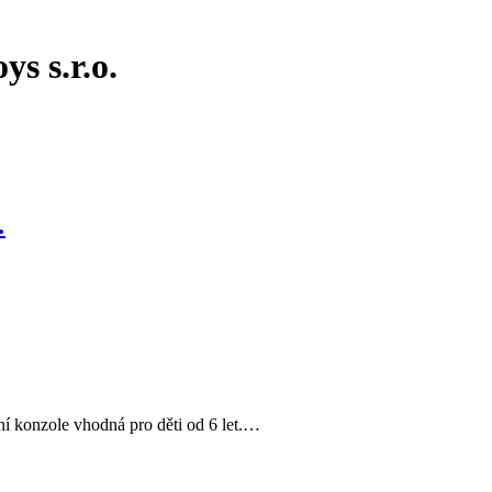
ys s.r.o.
…
í konzole vhodná pro děti od 6 let.…