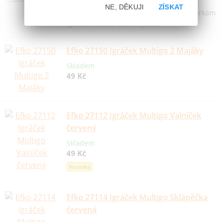
NE, DĚKUJI
ZÍSKAT
Sada náhradních dílků k oblíbeným figurkám
Igráček. Balení obsahuje 8ks.
Efko 27150 Igráček Multigo 2 Majáky
Skladem
49 Kč
Efko 27112 Igráček Multigo Valníček
červený
Skladem
49 Kč
Novinka
Efko 27114 Igráček Multigo Sklápěčka
červená