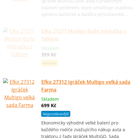
Igráček MultiGO jsou auta s praktickým
bajonet systémem, který umožňuje snadnou
výměnu korbiček a dalšího příslušenství…
Efko 27277 Multigo Build míchačka s
řidičem
Skladem
359 Kč
Novinka
Efko 27312 Igráček Multigo velká sada
Farma
Skladem
699 Kč
Nejprodávanější
Ekonomicky výhodné velké balení pro
každého rodiče zvažujícího nákup auta a
traktoru z řady Igráček MultiGO. Sada