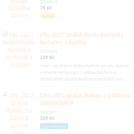
Skladem
79 Kč
Novinka
Efko 22211 Igráček Handy Kuchyně s
kuchařem a doplňky
Skladem
239 Kč
Uvař s Igráčkem šéfkuchařem spustu dobrot
v krásné restauraci s velkou kuchyní a
terminálem objednávek pro perfektní ser…
Efko 27012 Igráček Multigo 1+2 Cisterna
Luxusní balení
Skladem
329 Kč
Nejprodávanější