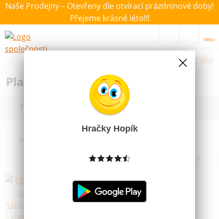
Naše Prodejny – Otevřeny dle otvírací prázdninové doby!
Přejeme krásné léto!!!
MENU
Hračky dle materiálu
Plastové hračky pro děti
Filtrovat dle dostupnosti, ceny, výrobce
Hračky Hopík
Podle názvu od A do Z
Od nejdražšího
Od nejlevnějšího
Podle názvu od Z do A
Efko 20911 Igráček náhradní dílky -
vlasy, čepice
Skladem
29 Kč