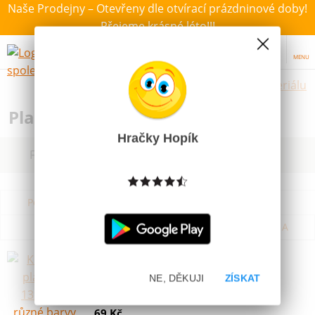
Naše Prodejny – Otevřeny dle otvírací prázdninové doby!
Přejeme krásné léto!!!
MENU
Hračky dle materiálu
Plastové hračky pro děti
Hračky Hopík
Filtrovat dle dostupnosti, ceny, výrobce
Podle názvu od A do Z
Od nejdražšího
Od nejlevnějšího
Podle názvu od Z do A
Konvička plastová 13x14cm různé
barvy
NE, DĚKUJI
ZÍSKAT
Skladem
69 Kč