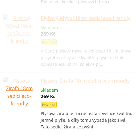
Exkluzivní kolekce plyšových hrače…
Plyšový Mýval 18cm sedící eco-friendly
Skladem
269 Kč
Novinka
Krásný plyšový mýval o velikosti 18 cm. Mýval
je vyroben z vysoce kvalitní plyše a je tak
součástí exkluzivní kolekce pl…
Plyšová Žirafa 18cm sedící eco-friendly
Skladem
269 Kč
Novinka
Plyšová žirafa je ručně ušitá z vysoce kvalitní,
jemné plyše, a díky tomu vypadá jako živá.
Tato sedící žirafa se pyšní …