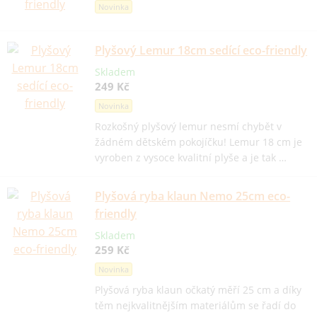
Novinka
Plyšový Lemur 18cm sedící eco-friendly
Skladem
249 Kč
Novinka
Rozkošný plyšový lemur nesmí chybět v
žádném dětském pokojíčku! Lemur 18 cm je
vyroben z vysoce kvalitní plyše a je tak …
Plyšová ryba klaun Nemo 25cm eco-
friendly
Skladem
259 Kč
Novinka
Plyšová ryba klaun očkatý měří 25 cm a díky
těm nejkvalitnějším materiálům se řadí do