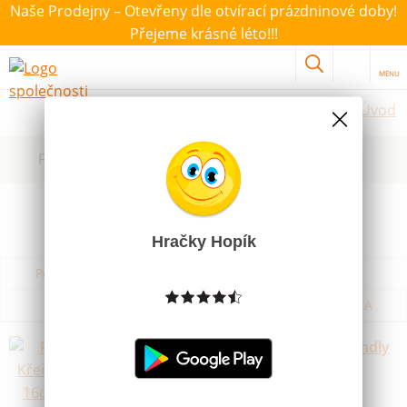
Naše Prodejny – Otevřeny dle otvírací prázdninové doby!
Přejeme krásné léto!!!
MENU
Úvod
Filtrovat dle dostupnosti, ceny, výrobce
Hračky Hopík
Podle názvu od A do Z
Od nejdražšího
Od nejlevnějšího
Podle názvu od Z do A
Plyšový Křeček zlatý 16cm eco-friendly
Dostupnost
Není skladem
199 Kč