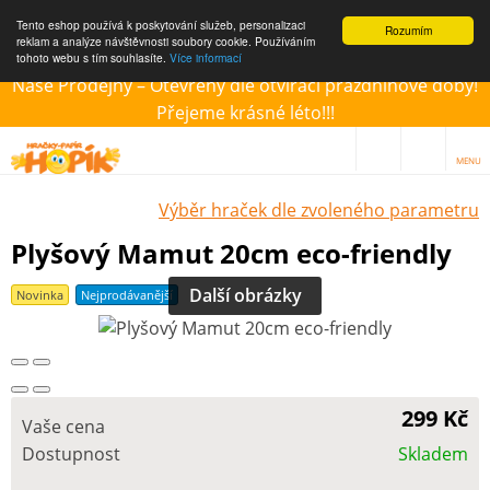
Tento eshop používá k poskytování služeb, personalizaci
Rozumím
reklam a analýze návštěvnosti soubory cookie. Používáním
tohoto webu s tím souhlasíte.
Více informací
Naše Prodejny – Otevřeny dle otvírací prázdninové doby!
Přejeme krásné léto!!!
MENU
Výběr hraček dle zvoleného parametru
Plyšový Mamut 20cm eco-friendly
Další obrázky
Novinka
Nejprodávanější
299 Kč
Vaše cena
Dostupnost
Skladem