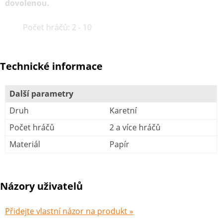
dovolenou.
Počet hráčů: 2 - 10
Technické informace
Další parametry
Druh
Karetní
Počet hráčů
2 a více hráčů
Materiál
Papír
Názory uživatelů
Přidejte vlastní názor na produkt »