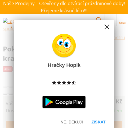
Naše Prodejny – Otevřeny dle otvírací prázdninové doby!
Přejeme krásné léto!!!
MENU
Výběr hraček dle zvoleného parametru
Poker karetní hra v papírové
krabičce
Hračky Hopík
Akce
Poslední šance
99 Kč
Vaše cena
Dostupnost
Skladem
NE, DĚKUJI
ZÍSKAT