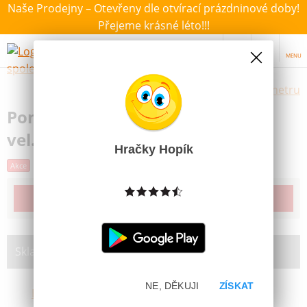
Naše Prodejny – Otevřeny dle otvírací prázdninové doby!
Přejeme krásné léto!!!
MENU
Výběr hraček dle zvoleného parametru
Ponožky a botičky pro panenky
vel.38-43
Hračky Hopík
Akce
Poslední šance
Produkt již bohužel není dostupný
Skladem na prodejně:
NE, DĚKUJI
ZÍSKAT
Brno Líšeň