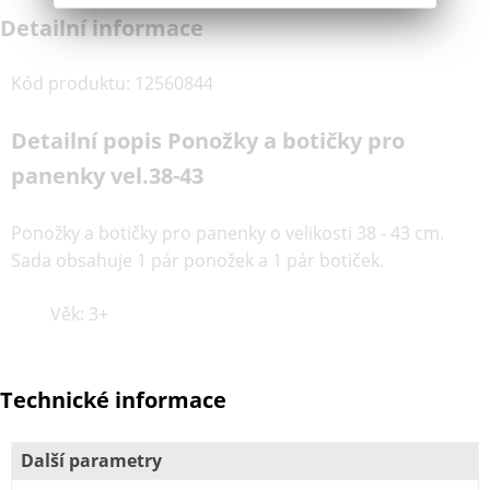
Detailní informace
Kód produktu
:
12560844
Detailní popis Ponožky a botičky pro
panenky vel.38-43
Ponožky a botičky pro panenky o velikosti 38 - 43 cm.
Sada obsahuje 1 pár ponožek a 1 pár botiček.
Věk: 3+
Technické informace
Další parametry