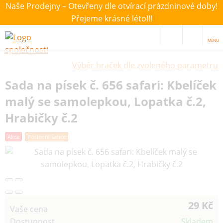
Naše Prodejny – Otevřeny dle otvírací prázdninové doby!
Přejeme krásné léto!!!
MENU
Výběr hraček dle zvoleného parametru
Sada na písek č. 656 safari: Kbelíček
malý se samolepkou, Lopatka č.2,
Hrabičky č.2
Akce
Poslední šance
29 Kč
Vaše cena
Dostupnost
Skladem