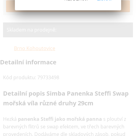
Skladem na prodejně:
Brno Kohoutovice
Detailní informace
Kód produktu
:
79733498
Detailní popis Simba Panenka Steffi Swap
mořská víla různé druhy 29cm
Hezká
panenka Steffi jako mořská panna
s ploutví z
barevných flitrů se swap efektem, ve třech barevných
provedeních. Dodáváme dle skladových zásob, pokud