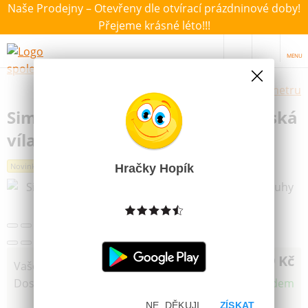
Naše Prodejny – Otevřeny dle otvírací prázdninové doby!
Přejeme krásné léto!!!
MENU
Výběr hraček dle zvoleného parametru
Simba Panenka Steffi Swap mořská
víla různé druhy 29cm
Novinka
Hračky Hopík
Další obrázky
259 Kč
Vaše cena
Dostupnost
Skladem
NE, DĚKUJI
ZÍSKAT