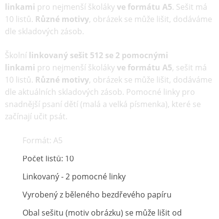
linkami
pro nejmenší školáky
ve formátu A5
. Sešit má
10 listů.
Různé motivy
, obrázek se může lišit, dodáváme
dle skladových zásob.
Školní
l
inkovaný sešit 512 se 2 pomocnými
linkami
pro nejmenší školáky
ve formátu A5
, sešit má
10 listů.
Různé motivy
, obrázek se může lišit, dodáváme
dle aktuálních skladových zásob. Pomocné linky pro
snadnější psaní dětí (malá a velká písmenka), které se
začínají učit psát.
Formát: A5
Počet listů: 10
Linkovaný - 2 pomocné linky
Vyrobený z běleného bezdřevého papíru
Obal sešitu (motiv obrázku) se může lišit od