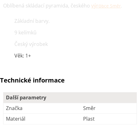
Oblíbená skládací pyramida, českého
výro
ce Směr
.
b
Základní barvy.
9 kelímků
Český výrobek
Věk: 1+
Technické informace
Další parametry
Značka
Směr
Materiál
Plast