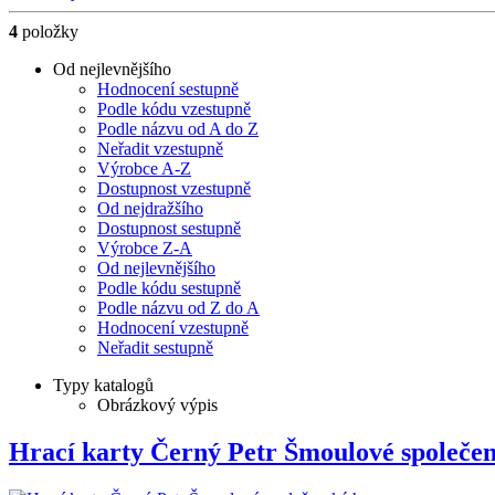
4
položky
Od nejlevnějšího
Hodnocení sestupně
Podle kódu vzestupně
Podle názvu od A do Z
Neřadit vzestupně
Výrobce A-Z
Dostupnost vzestupně
Od nejdražšího
Dostupnost sestupně
Výrobce Z-A
Od nejlevnějšího
Podle kódu sestupně
Podle názvu od Z do A
Hodnocení vzestupně
Neřadit sestupně
Typy katalogů
Obrázkový výpis
Hrací karty Černý Petr Šmoulové společ