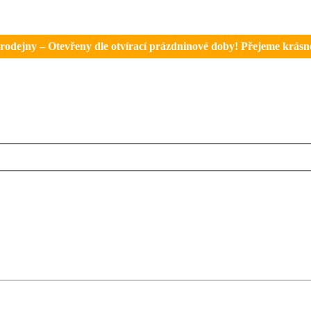
rodejny – Otevřeny dle otvírací prázdninové doby! Přejeme krásné 