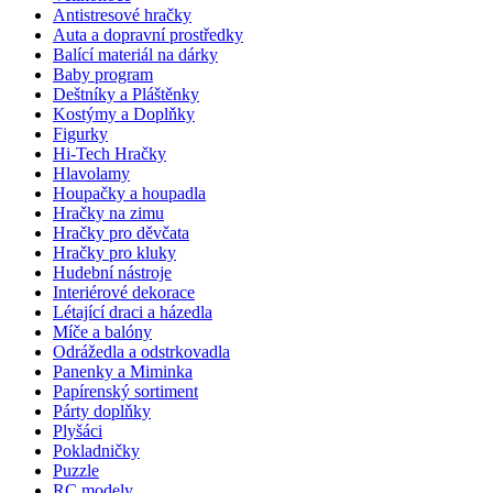
Antistresové hračky
Auta a dopravní prostředky
Balící materiál na dárky
Baby program
Deštníky a Pláštěnky
Kostýmy a Doplňky
Figurky
Hi-Tech Hračky
Hlavolamy
Houpačky a houpadla
Hračky na zimu
Hračky pro děvčata
Hračky pro kluky
Hudební nástroje
Interiérové dekorace
Létající draci a házedla
Míče a balóny
Odrážedla a odstrkovadla
Panenky a Miminka
Papírenský sortiment
Párty doplňky
Plyšáci
Pokladničky
Puzzle
RC modely