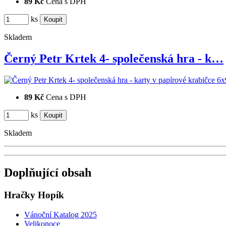
89 Kč
Cena s DPH
ks
Skladem
Černý Petr Krtek 4- společenská hra - k…
89 Kč
Cena s DPH
ks
Skladem
Doplňující obsah
Hračky Hopík
Vánoční Katalog 2025
Velikonoce