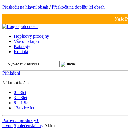
Přeskočit na hlavní obsah
/
Přeskočit na doplňující obsah
Naše P
Hopíkovy prodejny
Vše o nákupu
Katalogy
Kontakt
Přihlášení
Nákupní košík
0 - 3
let
3 – 8
let
8 – 13
let
13
a více let
Porovnat produkty
0
Úvod
Společenské hry
Akim