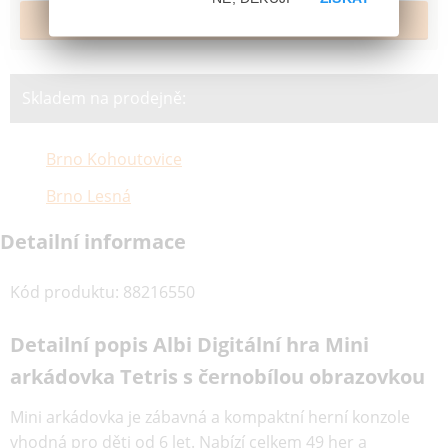
Skladem na prodejně:
Brno Kohoutovice
Brno Lesná
Detailní informace
Kód produktu
:
88216550
Detailní popis Albi Digitální hra Mini
arkádovka Tetris s černobílou obrazovkou
Mini arkádovka je zábavná a kompaktní herní konzole
vhodná pro děti od 6 let. Nabízí celkem 49 her a