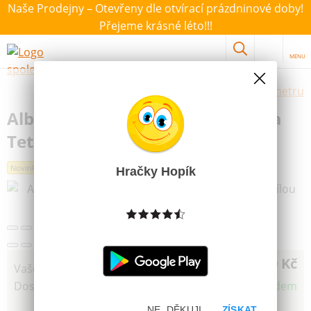
Naše Prodejny – Otevřeny dle otvírací prázdninové doby!
Přejeme krásné léto!!!
MENU
Výběr hraček dle zvoleného parametru
Albi Digitální hra Mini arkádovka
Tetris s černobílou obrazovkou
Novinka
Nejprodávanější
Hračky Hopík
Další obrázky
199 Kč
Vaše cena
Dostupnost
Skladem
NE, DĚKUJI
ZÍSKAT