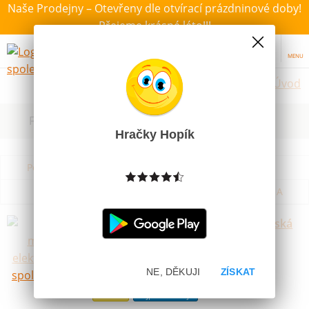
Naše Prodejny – Otevřeny dle otvírací prázdninové doby!
Přejeme krásné léto!!!
MENU
Úvod
Filtrovat dle dostupnosti, ceny, výrobce
Hračky Hopík
Podle názvu od A do Z
Od nejdražšího
Od nejlevnějšího
Podle názvu od Z do A
Země město elektronická společenská
hra
Skladem
NE, DĚKUJI
ZÍSKAT
449 Kč
Novinka
Nejprodávanější