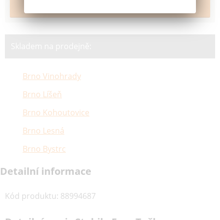
Skladem na prodejně:
Brno Vinohrady
Brno Líšeň
Brno Kohoutovice
Brno Lesná
Brno Bystrc
Detailní informace
Kód produktu
:
88994687