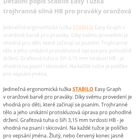
Detailní popis Stabilo Easy Tužka
trojhranná silná HB pro praváky oranžová
Jedinečná ergonomická tužka
STABILO
Easy Graph v
oranžové barvě pro praváky. Díky svému provedení je
vhodná pro děti, které začinají se psaním. Trojhranné
tělo a jeho unikátní protiskluzová úprava pro pohodlné
držení. Grafitová tuha o šíři 3,15 mm tvrdosti HB - je
vhodná na psaní i skicování. Na každé tužce je políčko
pro vepsání jména.
Jedinečná ergonomická tužka
STABILO
Easy Graph
v oranžové barvě pro praváky. Díky svému provedení je
vhodná pro děti, které začinají se psaním. Trojhranné
tělo a jeho unikátní protiskluzová úprava pro pohodlné
držení. Grafitová tuha o šíři 3,15 mm tvrdosti HB - je
vhodná na psaní i skicování. Na každé tužce je políčko
pro vepsání jména. Žlutý, nebo červený konec jasně