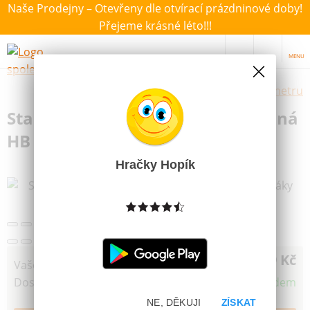
Naše Prodejny – Otevřeny dle otvírací prázdninové doby!
Přejeme krásné léto!!!
MENU
Výběr hraček dle zvoleného parametru
Stabilo Easy Tužka trojhranná silná
HB pro praváky oranžová
Hračky Hopík
49 Kč
Vaše cena
Dostupnost
Skladem
NE, DĚKUJI
ZÍSKAT