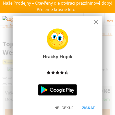
Naše Prodejny – Otevřeny dle otvírací prázdninové doby!
Přejeme krásné léto!!!
MENU
Výběr hraček dle zvoleného parametru
Tojemi Karty Mariáš Jednohlavé
Western Kreslené
Hračky Hopík
Novinka
69 Kč
Vaše cena
Dostupnost
Skladem
NE, DĚKUJI
ZÍSKAT