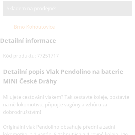
Skladem na prodejně:
Brno Kohoutovice
Detailní informace
Kód produktu
:
77251717
Detailní popis Vlak Pendolino na baterie
MINI České Dráhy
Milujete cestování vlakem? Tak sestavte koleje, postavte
na ně lokomotivu, připojte vagóny a vzhůru za
dobrodružstvím!
Originální vlak Pendolino obsahuje přední a zadní
lokomotivu a 1 vagón, 8 zahnutých a 4 rovné koleje. Lze