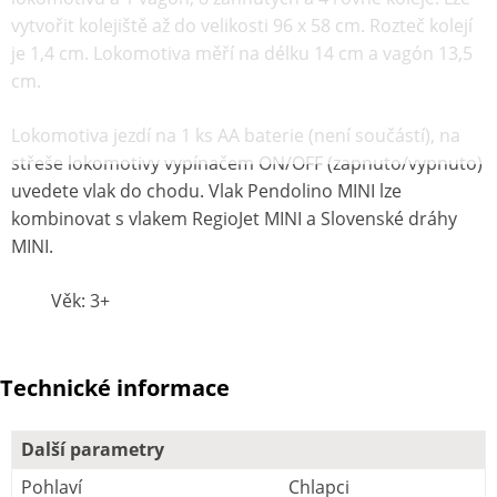
vytvořit kolejiště až do velikosti 96 x 58 cm. Rozteč kolejí
je 1,4 cm. Lokomotiva měří na délku 14 cm a vagón 13,5
cm.
Lokomotiva jezdí na 1 ks AA baterie (není součástí), na
střeše lokomotivy vypínačem ON/OFF (zapnuto/vypnuto)
uvedete vlak do chodu. Vlak Pendolino MINI lze
kombinovat s vlakem RegioJet MINI a Slovenské dráhy
MINI.
Věk: 3+
Technické informace
Další parametry
Pohlaví
Chlapci