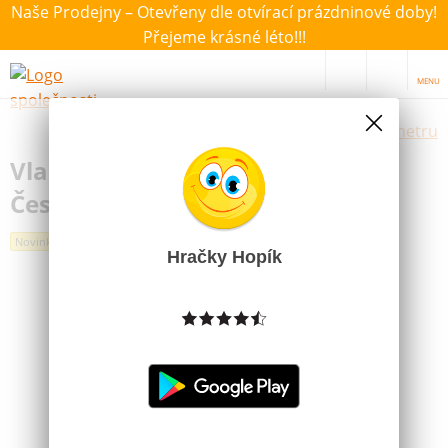
Naše Prodejny – Otevřeny dle otvírací prázdninové doby!
Přejeme krásné léto!!!
MENU
Výběr hraček dle zvoleného parametru
Vlak Pendolino na baterie MINI
České Dráhy
Novinka
Hračky Hopík